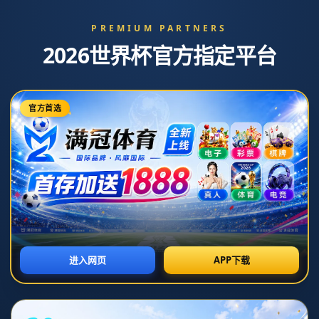
MENU
詹姆斯：东契奇一投进后撤步三分就大
喊大叫 朝球迷／我们／他自己.
发布时间：2026-01-17T12:31:22+08:00 内容来源：kaiyun
体育
**东契奇的激情与魅力：后撤步三分的胜利之吼**
在如今的NBA赛场上，卢卡·东契奇无疑是其中最耀眼的新星之一。
他不仅以其出色的球技征服了球迷，也以其充满激情的比赛风格赢
得了无数的掌声。*每当他在比赛中投进关键的后撤步三分时，东契
奇那振奋人心的呐喊**更是令观众难以忘怀。这种吼声不仅仅是对自
己精彩表现的自信体现，也是对广大球迷和球队战友的激励。在这
样的时刻，整个球场仿佛都被其激情感染，充满了一种无与伦比的
能量。