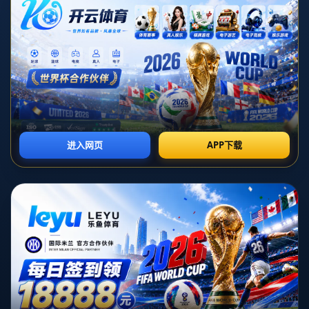
### 东契奇为何如此钟爱后撤步三分？
后撤步三分是东契奇的招牌动作之一，它不仅展现了他的技术实
力，还体现了他非凡的篮球智商和对比赛的深刻理解。东契奇通过
迅速的变向和敏捷的脚步，从防守球员的盯防中脱身，为自己创造
出投篮的空间。而后撤步不仅给防守者带来了挑战，也给予了观众
无限的期待和兴奋。每次成功的投篮背后，都是东契奇长期训练和
不断提升的结果。
### 呼喊中蕴含的含义
东契奇进球后的呼喊并非只是简单的庆祝，它别具深意。*首先，这
种呐喊是对球迷的感谢和回应**。球迷们的支持是球员前进的动力之
一，他们的欢呼和喝彩是对球员努力的最大肯定。通过呼喊，东契
奇与球迷互动，拉近了彼此之间的距离，让他们感受到比赛的激
情。
其次，这种呐喊也是对队友的一种激励和鼓舞。篮球是一项团队运
动，个体的成功离不开团队的协作与支持。东契奇的每一次呐喊，
都是在告诉队友们“我们可以做到”，激发全队的斗志和士气，共同迎
接比赛的挑战。