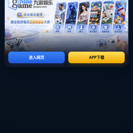
### **曼城的“精简化运营”哲学**
相比于曼联的“历史沉淀型发展”，曼城在过去十年中逐步建立了一种
与之不同的精简化运营哲学。作为英超目前的统治者之一，曼城的
成功更多依赖于精准投资、科学管理以及强大的数据分析能力，而
不是大规模的人力投入。
曼城520名员工的总数虽然远低于曼联，但他们的管理模式更为精
细。以**高级技术分析团队**为例，曼城通过投资尖端技术，实现了
人员的高效配置，从而在转会决策、球迷互动和商业谈判等领域保
持了强大的竞争力。这种**少而精的模式**不仅降低了运营成本，还
显著提升了俱乐部的整体效率。
### **“人员缩减”背后的行业趋势**
曼联和曼城的对比揭示了当代足球商业化运营的两种极端模式，而
选择哪种路径直接影响一支俱乐部的竞争力。近年来，多家英超俱
乐部都开始裁员降低运营成本。切尔西、利物浦等传统豪门纷纷对
俱乐部内部结构进行梳理，以应对全球经济下滑带来的压力。
2020年，切尔西解雇了数十名基层工作人员以减少疫情期间的税收
压力，而利物浦更是在此基础上通过合并职能部门逐步改进管理机
制。英超“精简化运营”的趋势明显，任何一支俱乐部都无法回避高效