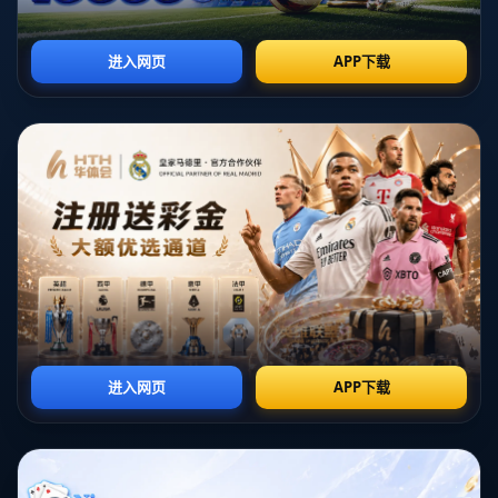
本赛季，杰伦·约翰逊的多项数据均呈现明显上升，尤其是在攻防两
端的表现尤为亮眼。他能够利用自己的运动能力快速适应比赛需
求，在场上充满活力的跑动和传球让球队整体进攻更具连贯性。
特雷·杨特别提到了杰伦的**篮球智商和防守潜力**。他坦言：“杰伦
不仅能得分，还可以很好地阅读场上形势。他的防守能力弥补了我
们阵容中的漏洞，也让对手感到压力。”例如，在最近对阵热火的一
场比赛中，杰伦在关键时刻用一记关键扣篮帮助球队稳住了局势。
他在比赛结束时交出17分、8篮板的数据，成为球队胜利的隐形英
雄。