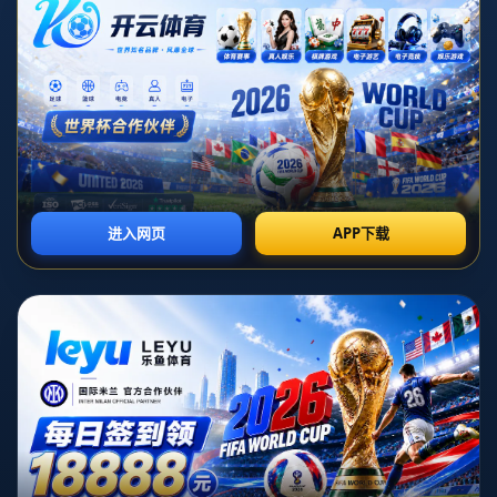
在NBA的赛场上，新星的成长速度往往决定了球队的未来成就。而
在亚特兰大老鹰队中，**杰伦·约翰逊**无疑成为了那个值得期待的名
字。他在新赛季中的成熟表现受到众人瞩目，就连球队核心**特雷·
杨**也公开表达了对这位年轻球员的赞赏。在一次采访中，特雷深入
谈到了杰伦的成长之路，以及他对老鹰队未来的潜在贡献。
### **旧日被期待，如今渐入佳境**
杰伦·约翰逊作为2021年的首轮选秀球员，一直被视为老鹰队未来的
重要拼图。然而，像许多新秀一样，他的职业生涯起步并不算顺
利。初入联盟的那一年，杰伦更多是在板凳席上观望，学习如何适
应NBA的比赛节奏。然而，随着训练和实战经验不断累积，他逐渐
找到了属于自己的比赛风格。特雷·杨回忆起杰伦的早期时光时感
叹：“杰伦一直很努力，他在训练中展现出的决心让我们知道，他迟
早会成为球队的重要一环。”
### **多维能力：杰伦对球队的改变**