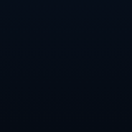
期待”，而在赛后，特雷·杨也不吝赞扬，说道：“如果没有杰伦，我
们可能撑不过这场比赛。”
这种成熟的表现不仅仅代表数据层面，更让整个老鹰队看到了未来
的希望。在以特雷为核心的体系下，杰伦凭借他的稳定成长和多样
化技能，为球队注入了焕然一新的活力。
### **总结：成长的力量推动老鹰崛起**
随着赛季的推进，杰伦·约翰逊正在持续释放自己的潜力。作为球队
的精神领袖之一，特雷·杨给予了杰伦充分的肯定，这种鼓励无疑为
年轻球员注入了更多信心。正如特雷所言，“团队成功不仅需要关键
球员表现，还需要每一个环节紧密配合，而杰伦的存在正是弥补了
我们的短板”。
相信在不久的未来，我们将看到杰伦和特雷联手为亚特兰大老鹰队
带来更多精彩瞬间。
上一篇：看图学习·冰雪春天丨“中国冰雪运动也必须走科技创新之
路”.
下一篇： 22／23賽季歐冠第2輪勒沃庫森2-0馬德裏競技 弗林蓬替