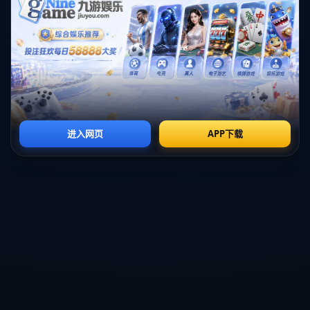
这样的表现，对于一个只有22岁的球员来说，极其难得。而他的多
功能性，也让特雷·杨这样的后场核心受益匪浅。作为老鹰的得分发
动机，特雷深知拥有杰伦这样全能型的前锋，让自己在组织和进攻
时可以更加自如。
### **精神面貌：年轻领袖的诞生**
成长不仅仅体现在数据上，更在于心态和角色。特雷·杨在采访中提
到：“杰伦现在在场上的自信让我印象深刻，他开始主动承担责任，
用比赛证明自己的价值。”这种成长心态让杰伦逐渐成为球队文化的
一部分，甚至成为年轻球员中值得依靠的“定海神针”。
这种精神面貌的转变，得益于教练团队的栽培和队友们的鼓励。特
雷透露，他和杰伦私下里的交流也在增多，两人经常一起探讨如何
在比赛中更好地配合。这种相互信任的关系，使得球队的整体默契
越来越高，竞争力也因此得到了提升。
### **案例分析：杰伦助力老鹰的关键比赛**
今年面对与凯尔特人的一场硬仗，杰伦·约翰逊的贡献成为焦点。他
全场打满30多分钟，送出精准的助攻，同时在关键防守回合用一次
大帽瓦解对方的突袭。一些球迷甚至评价他的表现“超越了首轮秀的