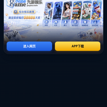
具体而言，浙江队近年来通过内部青训体系培养与外部实力引援相
结合的方式，逐步构建起了一支攻守兼备的队伍。例如，队内核心
中场球员张佳祺多次在关键赛事中贡献精彩表现，**成为球队的中流
砥柱**。本场比赛中，他的精准传球和防线组织能力，也有效遏制了
上海海港的中路进攻威胁。而在管理层面，浙江队近年来通过加强
俱乐部运营和优化资源分配，不断提升俱乐部综合实力。
### 案例分析：**心态与技术的双重胜利**
回顾这场经典对决，可以认为是心态与技术完美结合的胜利。在点
球大战这样“刀尖上的对决”中，心态的重要性不可忽视。事实上，浙
江队的表现就堪称典范。他们**保持冷静、稳扎稳打**，甚至在对手
扑出连续射门后依然没有乱阵脚。这种心理优势的背后，是全队长
期以来在比赛压力下的持续磨炼与高度专业化的训练。
而在技术层面，浙江队展现了均衡的实力。他们不仅有娴熟的防守
能力，更拥有高质量的射门和战术执行力。这种“技术与心态齐飞”的
表现，为其他球队提供了借鉴意义，也证明了团队合作的重要性。
### 凝聚力：浙江队的秘密武器