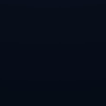
整体贡献的肯定**。科尔的职业生涯不仅体现在进球数字上，更在于
他对球队文化和足球运动的贡献。他在场下也投入大量时间于慈善
事业，为社会带来了积极影响，这同样是他人格魅力的体现。
最后，我们通过一个案例来说明科尔对英国足球的影响。在曼联对
阵尤文图斯的欧冠半决赛中，科尔凭借一粒关键进球帮助曼联晋
级，这不仅是对他个人能力的极大考验，也展示了英超球队在面对
欧洲豪强时崛起的可能性。
在2023年英超名人堂候选名单中，安迪·科尔的名字光芒四射，这是