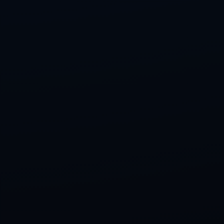
返回
关注我们
区航空新城
ts.com