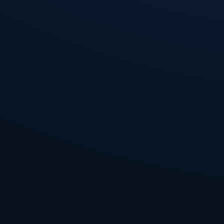
在众多精彩纷呈的英超比赛中，本周六的焦点无疑是利物
都是足球彩票中的热门选项。而挑战他们的**伊普斯维