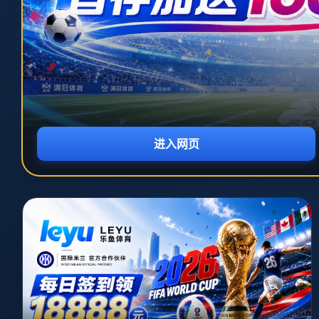
【原创
**足球彩票预测：周六010英超-利物浦VS伊普斯维奇**