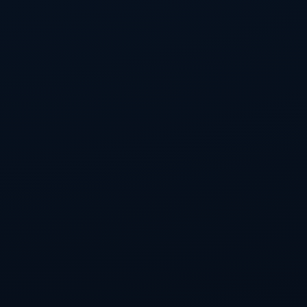
八场胜利，表现非常亮眼。尤其在主力球员如萨拉赫、马内
心理和实力优势。
五场比赛中，伊普斯维奇只取得了一场胜利，且面对的对手
维奇的关键。
。历史上，利物浦在主场面对伊普斯维奇时，往往能够锁定