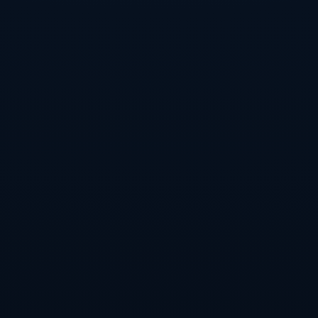
德球场无疑是对手梦魇般的存在。在过去的十场主场比赛中，利物浦取得了
洛普的战术调度和丰富的比赛经验也让利物浦在面对升班马时具备更大的
出色，但在面对实力强劲的对手时，球队的短板无疑会暴露出来。在最近的
也让人印象深刻。在本场比赛中，能否在防守反击中抓住机会，是伊普斯
物浦胜算更大，这不仅仅是基于双方实力的差距，还有历史对战记录的影响
考空间，伊普斯维奇是否能够在关键比赛中上演奇迹，值得期待。