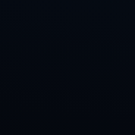
上一篇：[亚冬会]中国队获得速度滑冰女子短距离追逐银
下一篇： 奧斯梅恩前往國家隊：非洲杯或致缺席8場比賽
网站首页
公司简介
产品中心
新