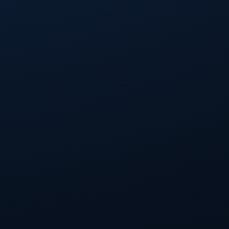
过的盛宴。**利物浦**作为英超的传统豪门，一直以来