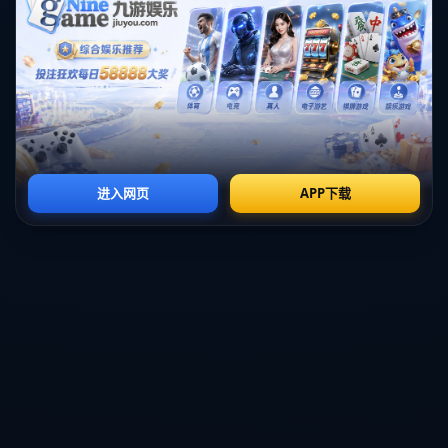
### 3500万欧元买断条款
楚克乌梅卡与多特蒙德俱乐部签订的合约中包含**3500万欧元的买
断条款**，这一条款引起了广泛的讨论。对于多特蒙德而言，这是一
笔不小的投资。然而，从他在球队中的表现来看，这笔投资无疑是
物有所值的。
这份买断条款不仅展现了俱乐部对楚克乌梅卡的高度重视，也向外
界释放了一个信号：*多特蒙德有意长期培养这位年轻球员*。相比于
其他俱乐部频繁的球员交易，多特蒙德的策略更加具有前瞻性，他
们愿意为年轻球员投入，等待他们的成长与回报。
### 未来展望