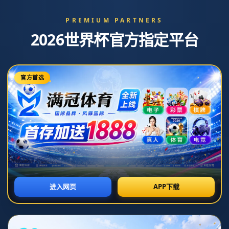
MENU
登陆女足英超！王霜：挑战世界上最好
的球队和球员.
发布时间：2026-01-17T12:31:22+08:00 内容来源：kaiyun
体育
**登陆女足英超！王霜：挑战世界上最好的球队和球员**
在全球体育舞台上，英超联赛一直被誉为“世界第一联赛”，这不仅体
现在男子足球方面，女子英超近年来也迅速崛起，成为吸引全球顶
尖球员的竞技场。如今，中国女足球员王霜成功加盟女子英超，她
的到来，无疑成为球迷关注的热点。那么，王霜将在这片顶级赛场
上面临怎样的挑战？她又将如何利用这一机遇提升自己的职业生涯
呢？