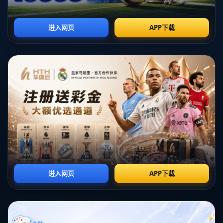
*赵嘉仁在本场比赛中同样表现突出*。以其9分的表现显示了他在进
攻端的重要性。他的突破与投篮多次打破美国队的防线，为中国队
带来了难得的机会。可以看到，赵嘉仁在关键时刻的果敢决策，令
场上的平衡更为微妙。
**战术分析与反思**