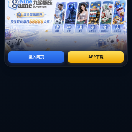
本次对阵美国队，中国三人男篮展现了强大的潜力。在面对高强度
的对抗时，球队能够**保持良好的心理素质**和**顽强的拼搏精神**。
然而，本场比赛揭示了中国队在体能和战略上需要进一步提高的领
域。与美国队的对抗中，中国队的速度与高度劣势明显，这也为未
来的训练和比赛策略制定提出了新的挑战。
**案例分析：成功与不足的启示**
回顾比赛，不难看出**三人篮球这项快速而充满变数的运动**，要求
球员具备全面的能力和良好的团队协作。美国队的成功，在于其球
员具备出色的个人能力，同时能够高效地执行团队战术。这场比赛
提醒我们，除了球员的身体素质与技术水平，心理素质和临场应变
能力同样关键。
**总结**
*尽管中国三人男篮未能在这场对决中取胜*，但通过赵嘉仁和张宁的
精彩表现，球队的潜力被充分展现。这样的经验积累，将为未来的
赛事提供宝贵的借鉴。这次对决不仅是技战术的较量，更是一次心
灵与能力的双重考验，期待中国三人篮球在未来能取得更辉煌的成
绩。