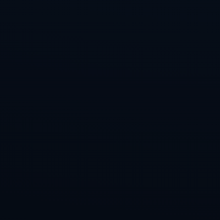
對鄭智和廣州隊來說，這是一個全新的開始。作為執行