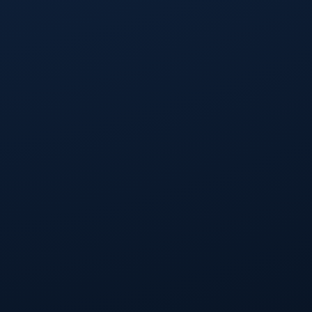
軍和亞冠杯的榮耀。他在場上的冷靜決策和優秀的戰術意
鄭智的教練生涯極具潛力，尤其是在他深入了解球隊內部
更是廣州隊未來發展的戰略舉措。* 在中超聯賽競爭日
悉，他將在訓練中強化球員的戰術配合和人員調度，提升