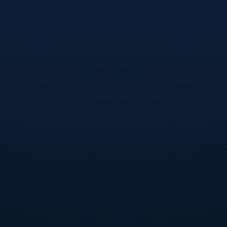
越的領導能力。*他曾是廣州隊的中場核心*，帶領球隊多次獲得中超冠
色。**他的轉型並非偶然，而是經過深思熟慮的選擇。** 有專家指出，
渠成。
在球隊中的重要影響力。*任命鄭智這一決策不僅是對他個人能力的肯定，
樹立自己的競技高度。
績有所波動。**鄭智的加入，有望為球隊注入新的活力和競爭力。** 據