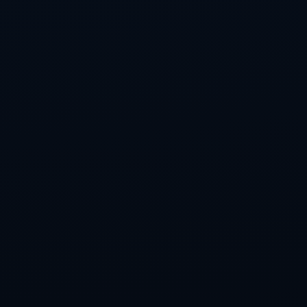
望，期待他能夠再次在足球舞台上書寫新的傳奇。