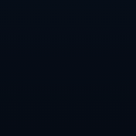
主教練，鄭智將肩負起帶領球隊重新走向巔峰的重任。球迷們對他寄予厚