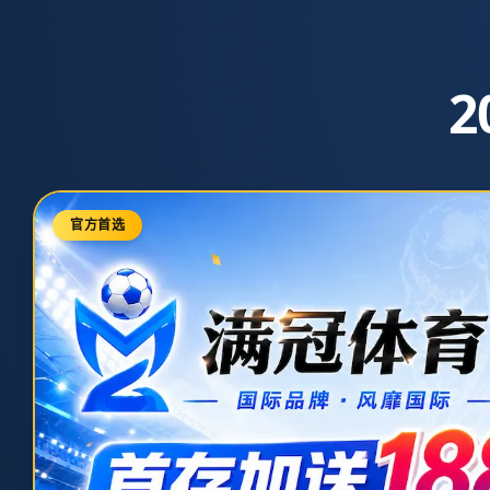
首页
公司简介
产品中心