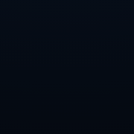
歸根結底，這場比賽是技術與意志力的完美結合，哈弗茨與格納布
裏的默契配合成為了德國致勝的關鍵。而羅馬尼亞則需要重新審視
自己的進攻和防守佈局，以便在接下來的賽事中取得更好的成果。
**關鍵詞：世預賽、羅馬尼亞、德國隊、哈弗茨、格納布裏**
上一篇：托起千家万户“稳稳的幸福”——多地以务实暖心举措保障和
改善民生观察.
下一篇： 创造历史!交大男篮代表上海夺得首届学青会银牌.
返回
网站首页
公司简介
产品中心