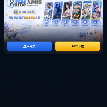
**格納布裏的進球能力不容小覷，他以速度和靈活性著稱，是德國邊
路進攻的尖刀人物**。在這場比賽中，格納布裏再次證明了自己能夠
在壓力下完成射門的能力。無論是在俱乐部拜仁慕尼黑還是國家
隊，他的高效得分能力和突破性讓他成為球場上的威脅之一。