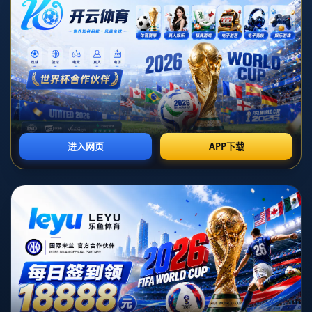
### **德國精心佈局奠定勝局**
作為一支世界足壇的勁旅，德國隊在比賽一開始便展現了極高的控
球率和進攻效率。他們選擇通過中場的快速運轉來撕破羅馬尼亞的
防守，而哈弗茨則成為了進攻的核心人物。**這位攻擊型中場的靈活
跑位和細膩的傳球功夫，使他成為了比賽的焦點人物之一**。
比賽進入第35分鐘時，哈弗茨在禁區前沿突然送出一記直線妙傳，
穿透了羅馬尼亞的防守線，精準地找到了高速插上的格納布裏。後
者冷靜射門成功，將比分改寫為1-0。**這次精彩的傳射配合不僅體
現了德國隊球員的默契，更顯示出哈弗茨處理關鍵球的能力**。
### **羅馬尼亞防線頑強抵抗但無奈**
雖然羅馬尼亞隊整場比賽都在積極尋求機會反擊，但面對德國隊嚴
密的防守，他們始終無法得到有威脅的攻門機會。特別是在下半
場，羅馬尼亞多次展開進攻，但德國防線在經驗豐富的主力中後衛
的帶領下如銅牆鐵壁，屢屢化解了對手的威脅。
值得注意的是，羅馬尼亞門將的表現也非常出色。在格納布裏第55
分鐘的再次攻門中，他做出了關鍵撲救，避免了比分進一步拉大。
但整體而言，**羅馬尼亞在進攻端略顯乏力，無法給德國隊製造有效
壓力**。