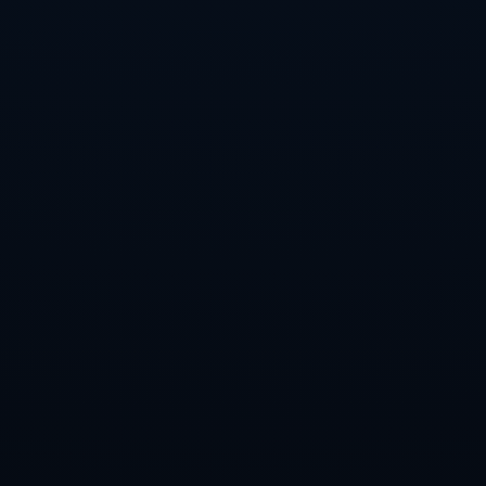
**可靠的队友和坚强后盾**
阿斯拉尼在采访中提到的不仅是享受胜利，还有对于领袖人物的关
注。这正如一个团队在达到目标后，不忘记那些核心成员的贡献。
在复杂的比赛环境中，劳塔罗不仅仅为自己，也是为整个团队而战
斗。他的**团队精神**和**合作意识**，让整个球队在他的带领下团结
一致，无畏无惧。
在足球的世界里，每一次伟大的胜利都离不开团队的合作与领袖的
引领。劳塔罗·马丁内斯便是这样一位领袖，他用实际行动证明了自
己作为伟大冠军的价值。正如阿斯拉尼所言，这个夜晚的胜利，不
仅仅属于今天，更是未来成功的基石。
上一篇：重庆取消中心城区原已纳入两年限售范围住房的再交易管
理.
下一篇： 体育总局党组举办学习贯彻党的二十届三中全会精神读书
班.