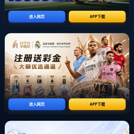
**劳塔罗的冠军心态**
从技术分析的角度来看，劳塔罗的比赛风格不仅具备南美球员的灵
活性和创造力，还拥有欧洲战术的严谨和纪律性。他在赛场上的每
一次冲刺和每一次射门，不仅展现了个人的技艺，也传递了强大的
信念。_“冠军心态”_，不仅是一种技艺的表现，更是心智的体现，是
在面对逆境时不屈不挠的坚韧。
**案例分析：劳塔罗的关键时刻**