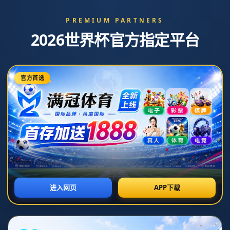
MENU
阿斯拉尼：我们会先享受这个夜晚，劳
塔罗是伟大的冠军和领袖.
发布时间：2026-01-17T12:31:22+08:00 内容来源：kaiyun
体育
**阿斯拉尼：我们会先享受这个夜晚，劳塔罗是伟大的冠军和领袖**
足球的世界里，每一个胜利背后都蕴藏着难以言喻的情感和巨大的
努力。而在这些情感交织的比赛背后，总有一些关键人物牵动着全
队的脉搏。*阿斯拉尼所称赞的劳塔罗正是如此，作为球队的领袖与
冠军，他的表现令人瞩目*。
**享受胜利的夜晚**