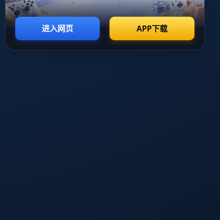
格将其彻底签下。但与此同时，AC米兰的加入让这一转
注。尽管法国门将迈尼昂表现优秀，但俱乐部显然希望通
都在逐步兑现自己的天赋。**而卡普里莱，作为一个未
控权，只是暂时效力于卡利亚里。
定、实力型门将对他们非常重要。
里可能更希望通过买断卡普里莱，不仅进一步强化自家阵