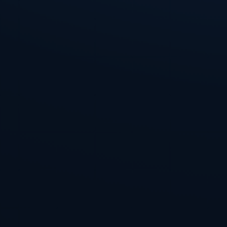
**不过，卡利亚里是否愿意在竞争激烈的市场中与其他“
现阶段负担过重，这可能会影响其他重要位置的补强计
## **结语展望：未来格局如何演变？**