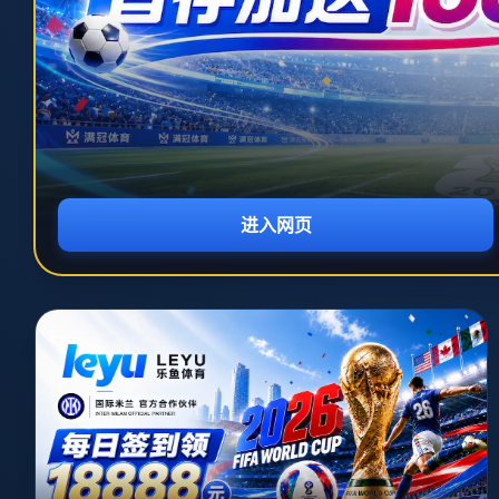
记者：米兰
# 米兰关注那不勒斯外租门将卡普里莱，卡利亚里或80
在意大利足球圈，一个年轻球员的转会传闻往往能引发球迷广
的他也可能以800万欧元的价格被买断。**这一传闻迅
## **卡普里莱：青年才俊的崛起之路**
埃利亚·卡普里莱，这位年仅22岁的意大利门将，是过
在2023年夏天被外租至升班马卡利亚里，希望能获得
**在卡利亚里短短几个月内，卡普里莱凭借出色的反应
和罗马的比赛中，他多次上演高光表现，赢得了教练和