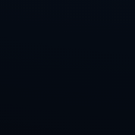
上一篇：帕瓦尔：那不勒斯争冠压力比我们大；联赛和欧
下一篇： 東京奧運會巴西國奧隊陣容名單.