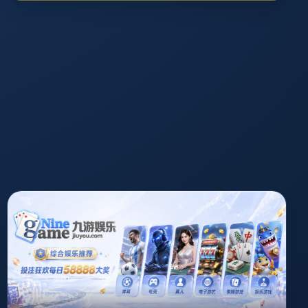
0万欧买断.
莱（Elia Caprile），同时，现效力于卡利亚里
那不勒斯的青训体系，但由于队内门将位置竞争激烈，他
更多俱乐部的关注。**尤其是在对阵豪门球队如国际米兰