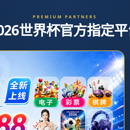
新闻资讯
联系我们
新闻中心
NEWS