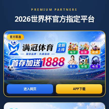
MENU
广州市第十届职工运动会足球赛落幕.
发布时间：2026-01-17T12:31:22+08:00 内容来源：kaiyun
体育
**广州市第十届职工运动会足球赛落幕**：体育精神与团队协作的完
美结合
每一届职工运动会都是一次对工作与生活平衡的探索，而足球赛的
结束则标志着团队协作精神和运动激情的巅峰展现。在这里，职场
精英们不再是日常繁杂工作的执行者，而是追逐足球梦想的追风少
年。广州市第十届职工运动会足球赛以其激动人心的比赛和卓越的**
运动表现**赢得了广泛的关注。本文旨在探讨本届运动会的亮点和赛
事中体现出的团队合作精神。
在本届职工运动会中，各个企业的职工球队在绿茵场上展开激烈角