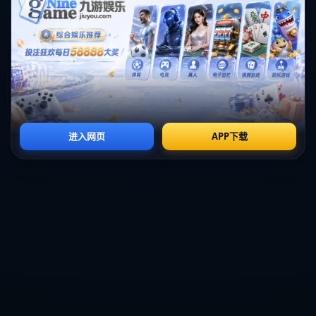
上一篇：2023女足世界杯球場介紹.
下一篇： 林诗栋这球太硬了.
返回
网站首页