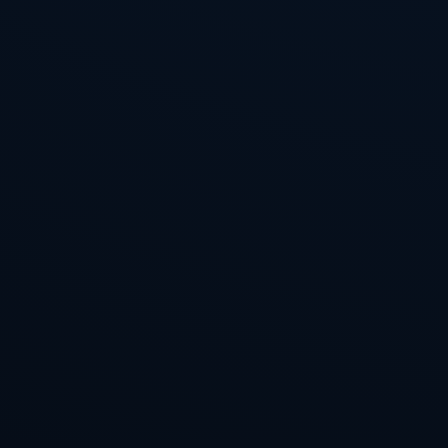
而曼城无疑仍保持瓜迪奥拉的“控球哲学”。面对热刺灵
开空间。
**防守端，双方都需要警惕对手的杀手锏。**热刺不
### 数字解析与比赛预测