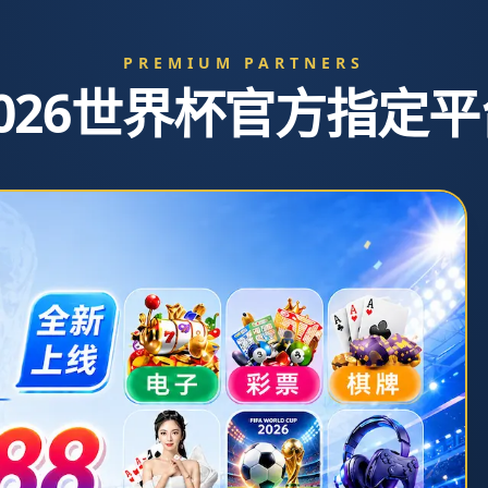
新闻资讯
联系我们
新闻中心
NEWS