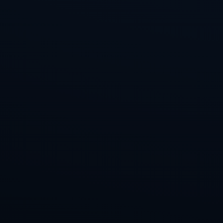
根据过往战绩，热刺在主场对阵曼城的比赛中表现不俗。
在控球和阵容深度上依然有优势，但考虑到他们面对快
从数据来看，曼城在过去4场英超比赛中场均进球高达2
**比分预测：热刺2-2曼城**。基于热刺的主场优势
### 小结亮点：孙兴慜VS马尔穆什的个人对决
孙兴慜凭借丰富的英超经验，以及在关键比赛中的超强掌
盼，届时谁能成为球队的制胜英雄，将是这场比赛的最
**关注热刺与曼城的英超第六轮，不仅是球队的较量，更
上一篇：米兰体育报：托希尔希望说服奥代罗代表印尼国
下一篇： 字母哥：我如今能更深刻地理解比賽 在場上變