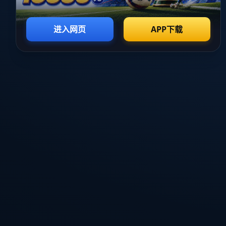
属性，擅长直面后卫完成突破。他们两人将分别作为各
### 战术分析：谁将控制比赛节奏？
**热刺方面，主帅安吉·波斯特科格鲁崇尚灵活的攻防平衡
重，无论安排在边路还是作为伪九号，队友都会围绕他