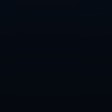
kaiyun体育
地址：天津市市辖区东丽
闻中心
联系我们
邮箱： admin@qw-kyspor
电话： 0769-7917076
传真： 18561293658
网页
All Rights by
kaiyun体育
友情链接：
kaiyun体育