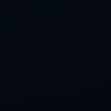
关注我们
区航空新城
ts.com