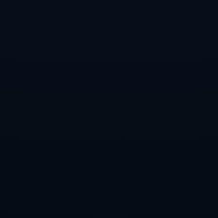
#### 2. **两位英超队伍能否避免“冷门”？**
尽管曼联和热刺在纸面实力上稍胜一筹，但淘汰赛历来不乏掉以轻
心的豪门翻车历史。谁能更快进入状态，谁能在攻防两端稳扎稳
打，谁才会在这两场淘汰赛中过关。
#### 3. **关键人物作用**
无论是曼联的*拉什福德*、*卡塞米罗*，还是皇家社会的*久保建英
*；无论是热刺的凯恩、孙兴慜，还是阿尔克马尔的耶斯佩尔森，这
些关键球员的实时状态，都将直接血洗比赛的走向。
---