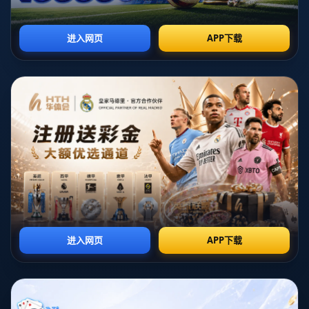
秀的年轻球员，在国内联赛中一直保持领先集团。面对曼联，他们
是否能够延续客场强势表现，将是本场比赛的重要看点之一。
值得注意的是，这两支球队在2020-2021赛季的欧联杯32强阶段曾
正面交锋。当时曼联以4-0的绝对实力淘汰皇家社会。**两年后再度
相遇，皇家社会势必想要复仇，而曼联则希望再度巩固对阵中的心
理优势**。双方战术风格的对比，以及关键球员的发挥，将成为比赛
胜负的决定性因素。
---
### 热刺 vs 阿尔克马尔：强队能否捍卫优势？