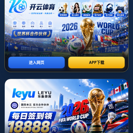
### 曼联 vs 皇家社会：传统豪门与西甲新贵的较量
曼联，这家英超传统豪门，在本赛季重新焕发出不可忽视的势头。
随着几位核心球员的状态回暖，红魔已逐渐从赛季初的起伏中稳定
下来。曼联在小组赛的强势表现显示了他们对欧联的强烈渴望。本
赛季，拉什福德、布鲁诺·费尔南德斯等主力表现出色，球队的攻防
转换也更加流畅。
皇家社会，则是本赛季西甲的一支黑马。他们凭借务实的战术和优