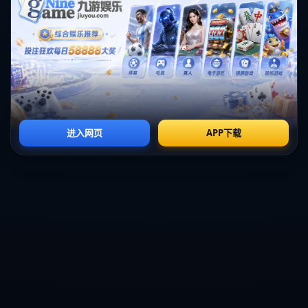
上一篇：史上最“贵”亚洲杯来了！ 国足能否重燃希望之火？.
下一篇： 英超︱曼城近兩個月分數排包尾 車路士榜首 曼聯重回
「上半版」.
返回
网站首页
公司简介
产品中心