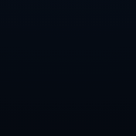
上一篇：郭艾伦重提旧事回应贺天举意外受伤：已提前告知队友别
闹.
下一篇： 两届亚冬会，三代“尔滨”人.
返回
网站首页
公司简介
产品中心