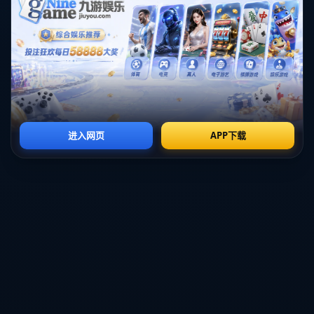
肩負起防守任務，這對一名門將的成熟和成長無異於是一個絕佳舞
台。
許多人認為，馬丁內斯的轉會也暗示著他職業心態的日趨成熟。像
他這樣勇於追求更高挑戰、敢於做出重大決定的球員，總能在職業
生涯中贏得更多掌聲。
### **阿斯頓維拉的門將位置再添深度**
過去幾個賽季，阿斯頓維拉在門將這一環節上表現略顯不穩。尤其
在一些關鍵場次中，門將在大場面中的表現被質疑。而馬丁內斯的
到來無疑將提升陣容層次。在2020年的英超保級大戰中，阿斯頓維
拉僅以一分驚險留級，本季致力於穩步提升戰績的維拉，尤其需要**
一名像馬丁內斯這樣能在後防線上"定海神針"的球員**。
### **總結：從"槍手功臣"到"維拉新柱石"**
*馬丁內斯的轉會不僅僅是兩支英超球隊之間的交易，更是一名門將
追逐夢想和職業價值的體現。*加入阿斯頓維拉，對他來說是挑戰與
機遇並存的一步。而對於維拉這支歷史悠久的球隊而言，馬丁內斯
的到來也許將成為影響其後防乃至整體實力提升的關鍵因素。
在阿森納效力十年的他，轉身投入阿斯頓維拉的懷抱，這段故事或