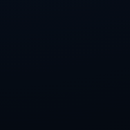
员未来发展的高度尊重，同时也表明其青训系统的长远眼
的重要性。齐达内·伊克巴尔加盟乌德勒支，不仅符合他当前
愈加完整，而年轻球员在职业生涯路途上的每一步探索，
返回