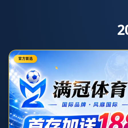
首页
公司简介
产品中心