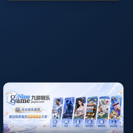
支.
才球员选择加盟荷甲劲旅乌德勒支，以寻求更大发展空