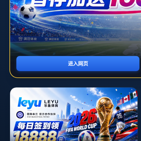
曼
**曼联官宣中场新星齐达内·伊克巴尔加盟荷甲乌德勒支
_在职业足球的舞台上，每一次转会都是一段全新冒险的
间。这个决定不仅是齐达内·伊克巴尔个人职业生涯的重