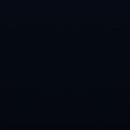
返回
网站首页
公司简介
产品中心
新闻中心
联系我们
kaiyun体育
地址：天津市市辖区东丽区航空新城
邮箱： admin@qw-kysports.com
电话： 0769-7917076
传真： 18561293658