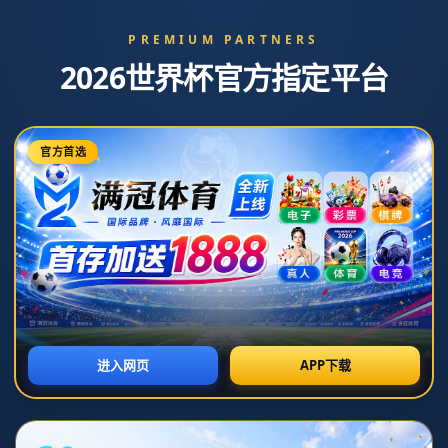
MENU
【原创】足彩分析预测足彩：周六013
英超 伯恩茅斯VS诺丁汉.
发布时间：2026-01-17T12:31:22+08:00 内容来源：kaiyun
体育
**伯恩茅斯VS诺丁汉：周六英超赛前详解**
随着英超联赛的持续进行，球迷们迎来了新一轮的激烈对抗。本周
六，**伯恩茅斯**将在主场迎战挑战者**诺丁汉森林**。这场比赛不仅
仅是两支球队之间的较量，更是对于双方状态的一次检验。在进行
足彩投注之前，了解球队的现状与历史数据尤为关键。
*比赛背景*