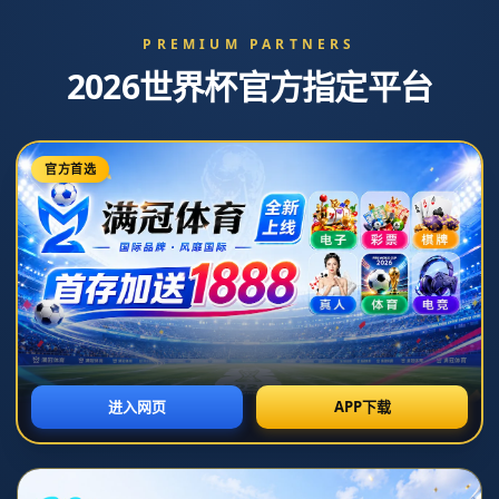
MENU
意甲第30輪羅馬3-0拉齊奧 亞伯拉罕梅
開二度佩萊格裏尼世界波.
发布时间：2026-01-17T12:31:22+08:00 内容来源：kaiyun
体育
**意甲第30轮：罗马完胜拉齐奥，亚伯拉罕梅开二度，佩莱格里尼世
界波助攻**
在意甲第30轮的焦点战中，罗马以3-0大胜同城对手拉齐奥，再次在
国家德比中确立了霸主地位。本场比赛不仅展现了罗马的团队实
力，更让球迷们见证了亚伯拉罕的神奇表现和佩莱格里尼的天才一
击。这场胜利无疑振奋了罗马球迷的士气，同时也为意甲争四形势
增添了新的看点。