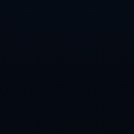
上一篇：库里15+6希尔德16分 勇士大胜黄蜂收获4连胜.
下一篇： 巴薩副主席：我們準備好阻截姆巴佩和巴黎的進攻 爭取進
入半決賽.
返回
网站首页
公司简介
产品中心
新闻中心
联系我们