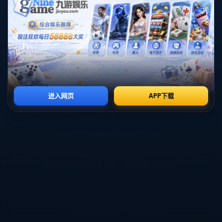
事实上，米兰的出局不仅是特奥的问题，也是球队整体防线长期缺
乏协调的缩影。对比同样身处强大对手包围中的国际米兰，他们在
面对高强度赛事时，很少因个体失误而崩溃。这背后反映的是团队
的默契度和战术纪律。米兰在多个场景下对防守细节的把控明显不
如国米，容易因为一次失误引发多次连锁反应。