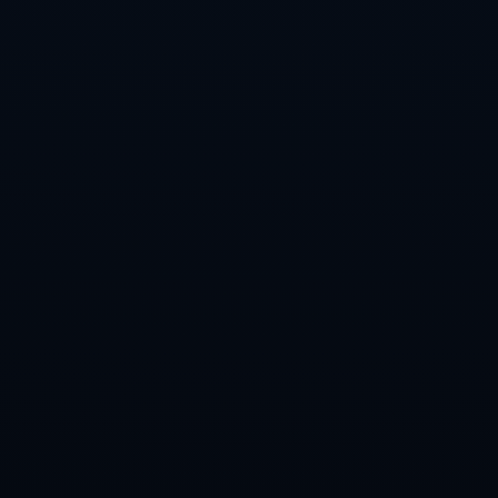
总结来看，虽然博班坦言“特奥是罪魁祸首”，但显然他也深知米兰的
问题不止于此。无论是球队的心态建设，还是如何改善个体失误与
整体协调的关系，这些都将决定AC米兰未来能否在欧冠赛场重塑辉
煌。
**关键词：博班、特奥、萨格勒布、米兰出局、欧冠失利**
上一篇：欧冠被淘汰后，米兰意甲客战博洛尼亚补赛将再延期一天.
下一篇： 杠精是怎样练成的，约基奇背身单打率不足6%？5亮30回
复.
返回