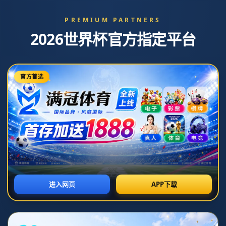
MENU
博班：米兰出局根源在萨格勒布，但今
天特奥就是罪魁祸首.
发布时间：2026-01-17T12:31:22+08:00 内容来源：kaiyun
体育
**博班：米兰出局根源在萨格勒布，但今天特奥就是罪魁祸首**