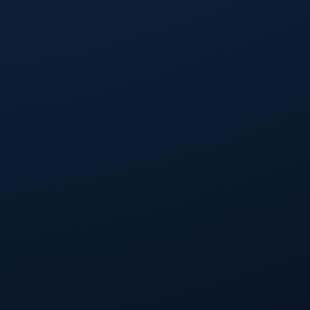
门能力，在本赛季的多场比赛中发挥了重要作用。*在对
敏捷的思维在禁区内制造了多次威胁，成功在第45分钟和
终以4-0的比分轻松获胜**。