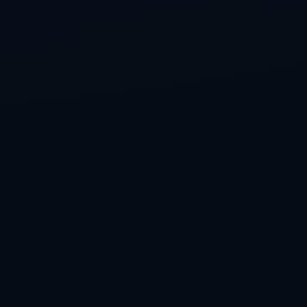
待看到伊萨克更多的精彩表现，以及纽卡斯尔联队在本赛