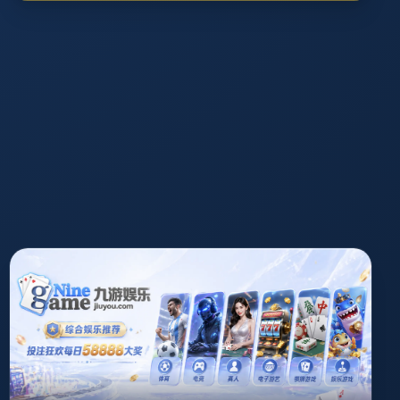
维奇队.
大·伊萨克的精彩表现毫无疑问是胜利的关键。**伊萨
改善都有着重要意义。