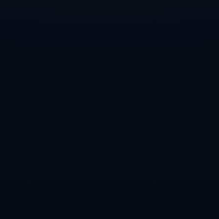
，可以看出球队在英超赛场上的大好前景。无论是球迷还是分析人士都期