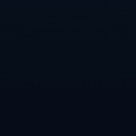
的结果，也是球队结构调整和教练组支持的体现。**对比以往，纽卡斯尔
支持下，自己才能发挥出最佳水平。*
联队乃至整个英超赛场上的重要人物**。他不仅吸引了球迷的目光，也引
未来的比赛中，伊萨克能够继续证明他的价值，为球队带来更多胜利。*