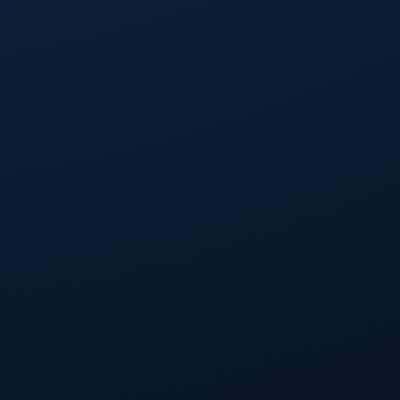
亮。在这样的背景下，西汉姆联中场明星——德克兰·赖
球队的迷恋究竟源于何处呢？
乐部文化而著称。赖斯在此度过了他的青少年时光，并在
精神和坚韧不拔的作风深深吸引了他。
和指导下，赖斯成长为队中核心，并且逐渐取得国家队的稳
赖斯为何选择留守。
造出令人难以置信的主场气氛。这种狂热的支持激励着赖