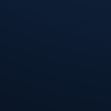
近年来，足球世界瞬息万变，球员的频繁转会已成常态
斯（Declan Rice）的忠诚尤为显著。他不仅没
**热爱源于历史与文化**
作为一名从青训系统成长起来的球员，赖斯对西汉姆联
这里完成了职业生涯的主要成长阶段。他在多次采访中提到
**团队氛围与教练信任**
正如赖斯所说，他热爱西汉姆联的“一切”，这不仅仅是
定位置。赖斯曾表示：“在西汉姆联，我感受到了前所未
**球迷与支持者的力量**
另一个让赖斯选择坚守西汉姆联的重要原因是球迷的支
斯，让他在场上更加努力和专注。赖斯反复提到，**球迷