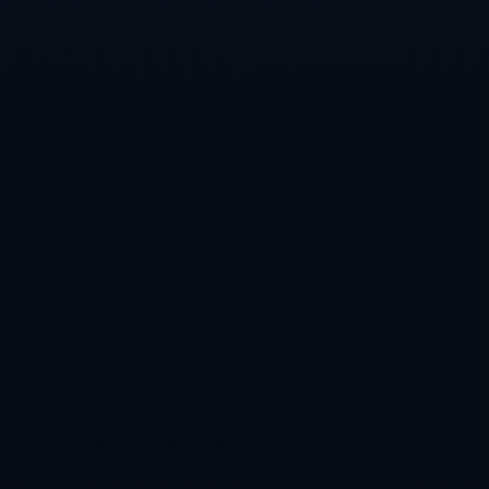
俱乐部对赖斯表现出浓厚的兴趣，更提出了丰厚的合同报价。然而，赖斯
境时，通常会选择转会追逐更高的收入和荣誉，这使得赖斯的决定显得极