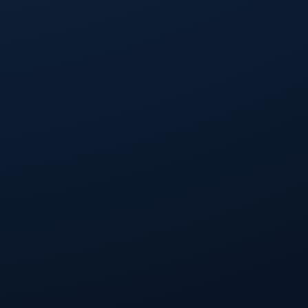
款吸引洋基队的巨星，准备在下一次自由市场中投下震撼
联盟第二高的球队预算，却没有能进入季后赛。这不仅击碎
仅具备顶尖的能力，更可为大都会带来城市之争中的心理
助大都会抢占市场份额。