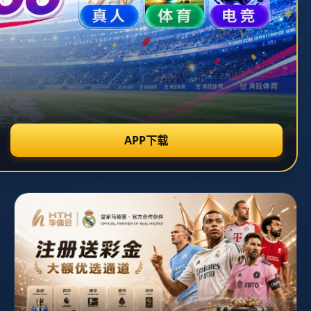
大谷翔平天價合約遭打破 大都會為重振雄風豪搶
发布时间：2026-01-17T12:31:22+08:00 内容来源：kaiyun体育
抢洋基巨星**
球迷再次为之沸腾：纽约大都会队正在大力追求一位在洋基效力的巨星球
破*。这一系列消息不仅让球迷们热议不休，也将棒球的“金元时代”推向巅
刀流表现刷新了球迷对棒球的想象。他的打击和投球能力均是联盟中的顶尖水
球界的“符号”，也为其他球员未来的合同制定了一个**黄金标杆**。