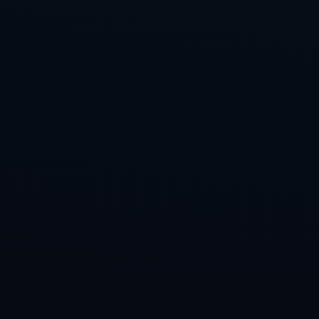
---
### **金元棒球时代的启示**