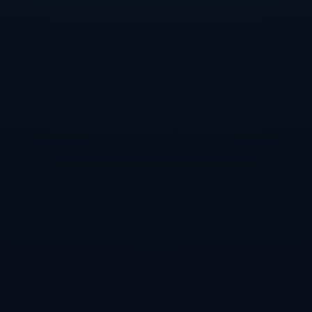
特罗萨德的一大亮点出现在阿森纳与曼联的巅峰对决中。在比赛的
第85分钟，他无私地送出一脚精准直塞，助攻萨卡打入绝杀。这一
瞬间不仅体现了他的*传球智慧*，更展现了他在关键时刻的冷静与果
敢。
---
### **德布劳内的稳定与姆巴佩的爆发力**
提到助攻，自然绕不过被誉为“丁丁”的比利时国脚**凯文·德布劳内
**。作为曼城的中场核心，德布劳内连续多个赛季占据助攻榜的前
列。今年，他以*15次助攻*排在榜单第三的位置，但他的实际影响力
早已超越了数字。**德布劳内的标志技能——外脚背传球**，频频为
哈兰德和马赫雷斯创造得分良机。
而关于“助攻榜新人”，我们不得不提到法国超级新星**姆巴佩
（K77）**，他虽然以10次助攻位列榜单第五，但这名巴黎圣日耳曼
的射手却更以速度和突破能力著称。姆巴佩本赛季的助攻数字虽然
略逊，他**在法甲的决定性表现却令人印象深刻**——几乎所有助攻
都直接导致了进球，效率极高。