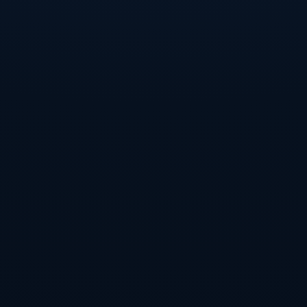
在对阵拜仁慕尼黑的比赛中送出两次致命助攻**，帮助球队逆转取
胜。他出色的传球视野、冷静的临场表现让人不禁感叹，格雷罗不
仅是边后卫，也是一位“隐藏的中场组织者”。
---
### **特罗萨德：英超突围的比利时神兵**
紧随格雷罗排名的是英超阿森纳的**特罗萨德**，他本赛季表现十分
抢眼，以*17次助攻*成为球队表现最稳定的球员之一。在北伦敦枪手
的战术体系中，特罗萨德的多面性尤为突出，他既能在边路发起进
攻，又能内切组织球队的进攻节奏。