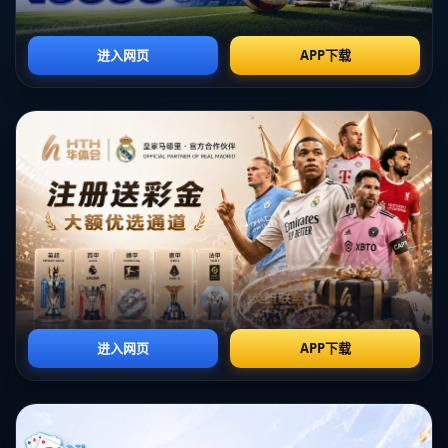
**。这种观察和应变能力让他在场上更具威胁，也赋予了他更多的战
术执行角色。这种进步在数据上得到了体现：他在关键比赛中的得
分和助攻不断上升，场均贡献日益明显。
最后，值得一提的是八村塁对日本乃至亚洲篮球的意义。作为少数
在NBA闯出名堂的日本球员，他的成功激励了许多年轻人投身于篮
球事业，也为亚洲球员争取到了更多的关注和认可机会。
总的来说，**八村塁的成功不仅在于他天生的体能和技术，更在于他
后天的努力和对篮球的执着**。随着他的成长，他势必在詹姆斯和戴