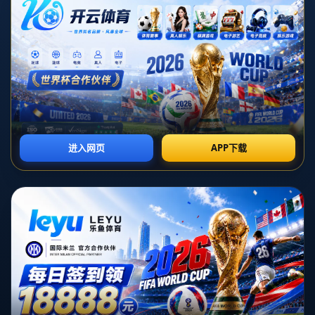
开始对他的未来充满期待。羡慕7亮16回复这个现象背后，其实隐藏
着八村塁艰苦努力和不断进步的故事。
首先，八村塁之所以能够在NBA中站稳脚跟，与他的体格优势和全
面的篮球技巧密不可分。**身高6尺8寸（约203厘米）的八村塁，拥
有出色的运动能力和多样化的进攻手段**。他的投篮命中率稳步提
升，更让人惊叹的是他出色的篮下得分能力和准确的中距离投篮，
这些技能使他成为对手防守的难点。
湖人队早期的磨合期也给了八村塁更多的机会去锤炼自己的比赛风
格。在湖人更衣室，八村塁与经验丰富的球员如勒布朗·詹姆斯和安
东尼·戴维斯一起训练，这无疑促进了他的快速成长。**从如何应对
场上压力到团队配合，这些都是八村塁在职业生涯早期努力学习和
适应的重要环节**。
另一个因素助力他成功的是他对比赛的专注度和职业态度。**八村塁
以其刻苦训练和不懈努力为人称道**。即便在赛季的紧张阶段，他依
然坚持每日的加练，并积极研究比赛录像，希望从中发现可以提升
的细节。此外，八村塁还注重心理素质的培养，这让他面对重大比
赛时能稳定发挥。
不仅如此，八村塁对赛场上的战术理解也在不断深化。湖人教练组
多次表示，**八村塁具有看透比赛局势的眼光，并能迅速做出反应