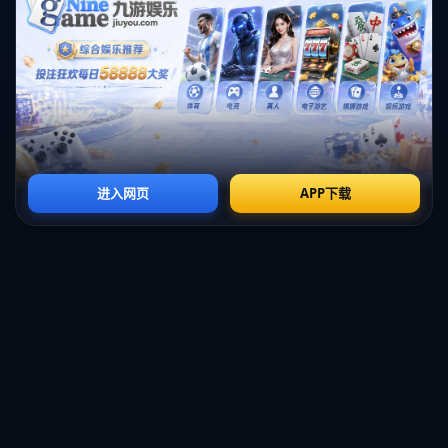
**文化的碰撞与融合**
夏令营期间，组织方还安排了多样的文化体验活动，让孩子们在充
满乐趣的项目中了解彼此的文化传统。例如，广东的孩子们亲手尝
试制作喀什地区的手工艺品，而喀什的孩子们也体验了广东的舞狮
活动。这些**互动**活动蕴含着深刻的教育意义，不仅仅是技艺的交
流，更是心灵的撞击。
**总结：积极影响未来的桥梁**
通过粤喀“石榴籽杯”这样的活动，孩子们不仅在年轻时建立了跨越地
区的友谊，也在潜移默化中体会到了文化多样性的重要性。这种跨
文化的交流为他们的成长带来了积极的影响，让他们在未来面对差
异与挑战时，更加包容与理解。
如此一来，路途虽远，但足球和运动承载的超越国界和文化的力
量，将深深地植根在这些孩子们的心中，将“心的距离”无限缩短。