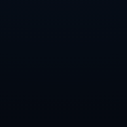
上一篇：中國籃球正為未來積蓄力量，期待下一次輝煌的到來.
下一篇： 足總杯半決賽切爾西1-0曼城 齊耶赫打進全場唯一進球德
布勞內傷退.
返回
网站首页
公司简介
产品中心
新闻中心
联系我们