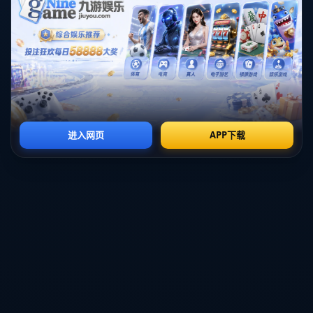
而过，但近期他们的状态有了显著回升。在过去几轮比赛中，伯恩
茅斯展现出了更强的竞争力和韧性，尤其是在对阵切尔西时，**伯恩
茅斯通过顽强的防守逼平对手，展现出了球队成长的迹象**。这支球
队正慢慢从联赛的底部挣扎而出，本场比赛的目标显然是拿分甚至
全取三分。
在阵容方面，伯恩茅斯的进攻端主要依靠年轻的前锋索兰克。这位
24岁的射手不仅拥有出色的终结能力，更具备良好的支点作用，能
够在对手防线施加持续压力。此外，中场核心菲利普·比林的状态回
暖，也是伯恩茅斯近期表现提升的关键。
## 技术对比：**布赖顿优势明显，但需提防伯恩茅斯反击**
从技术层面来看，布赖顿无疑占据优势。他们的控球打法流畅，中
前场的配合默契度颇高，尤其是无球跑动和小范围传控能力强，这
使他们在面对中小球队时常常能够掌控比赛节奏。而伯恩茅斯在整
体实力上稍显逊色，更倾向于利用反击和定位球创造威胁。
如果参考两队上赛季的交锋，**在双方最近一次碰面中，布赖顿以2-
0轻松取胜**，这显示了他们在战术上的压制力。不过伯恩茅斯近期
的防守组织较为稳健，这会对布赖顿的进攻形成一定限制。本场比
赛，布赖顿需要小心伯恩茅斯快速反击和身体对抗较强的中场拼抢
能力。