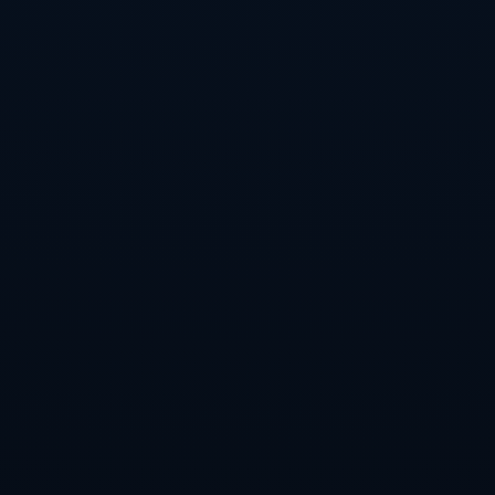
## 比分预测：布赖顿胜算更大
综合考量本赛季双方的表现和近期状态，布赖顿无疑更具胜算。特
别是在主场作战的情况下，他们无论是状态还是士气都处于优势地
位。**最终比分预测为2-1，布赖顿延续连胜势头**。不过，伯恩茅
斯也有能力通过高效利用机会攻破对手城池，这场比赛或许不会缺
乏精彩瞬间。
坚持稳扎稳打的布赖顿能否如愿拿下三连胜？侠骨柔情的伯恩茅斯
究竟是否能够再创佳绩？无论如何，这场英超较量势必会成为本轮