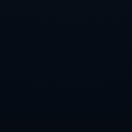
联赛的亮点之一，球迷们拭目以待。
上一篇：羅馬進歐冠制高點：三年規劃實現目標！沒拿輝煌畫面，
穆帥平托或會出發！.
下一篇： 亚预赛前瞻：关岛全力以赴力争进入附加赛，中国客场作
战不可轻敌.