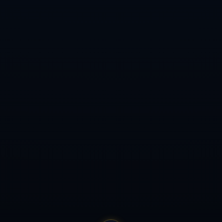
返回
网站首页
公司简介
产品中心
新闻中心
联系我们
kaiyun体育
地址：天津市市辖区东丽区航空新城
邮箱： admin@qw-kysports.com
电话： 0769-7917076
传真： 18561293658