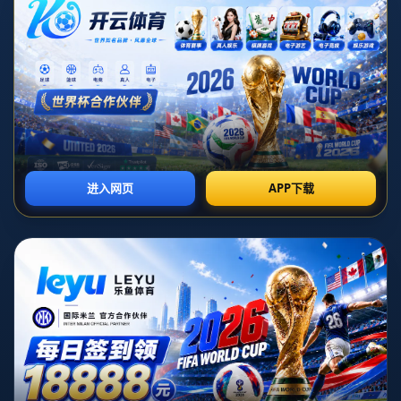
热状态**？让我们一起来分析这场颇具看点的英超对决。
## 布赖顿稳定发挥，**三连胜目标近在咫尺**
本赛季的布赖顿在主教练罗伯托·德泽尔比的精心调教下，展现出了
攻守兼备的风采，目前处于英超积分榜中上游位置。尤其是最近两
场比赛，布赖顿分别**以3-1击败曼联**和**1-0战胜谢菲联**，不仅延
续了球队的连胜势头，还进一步增强了全队的自信心。再加上布赖
顿素来拥有很强的主场战斗力，本场对阵伯恩茅斯，他们的目标显
然是冲击三连胜，以巩固自己在积分榜上的位置。