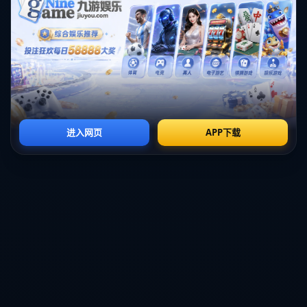
員的發掘和培養，這也使得皇馬在如今競爭日益激烈的足壇中能保
持優勢。
以*阿扎爾*為例，雖然在皇馬的初期並未表現出預期的水準，但隨著
傷病恢復與個人狀態的提升，他也逐漸成為球隊進攻中的一把利
器。這些球員的價值不僅體現在比賽中，也在德轉的評價中獲得了
充分體現。
**德轉榜單的透明性與影響力**
*德轉*網站以其透明性和數據嚴謹而受到全世界球迷和俱樂部的廣泛
信賴。該網站的數據更新頻繁，涵蓋了從歐洲頂級聯賽到各個國家
次級聯賽的球員身價。榜單的權威性不仅直接影響著球隊的市場操
作，還間接指導著球員的職業生涯規劃。
在這個充滿競爭和變數的足壇時代，**皇家馬德里能在邊鋒身價榜上
占據首位，是對其球隊管理層、球員以及教練團隊長期努力的最好
褒獎。**這也為其他俱樂部提供了寶貴的參考，如何在日益激烈的競
爭中脫穎而出。
總之，德轉邊鋒最新身價榜的發布，再次引發了人們對於邊鋒位置
的重視和討論，而皇家馬德里的成績無疑為整個足壇樹立了一個新
的標杆。