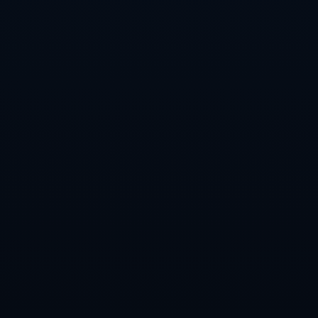
得困難。
2. **高效利用定位球機會**：本場比賽的點球便是典型案例，說明西
漢姆聯在關鍵時刻對機會的把控能力極強。
3. **安東尼奧的靈活跑位**：這位前鋒在比賽中不僅擔當進攻支點，
更通過多次換位准確捕捉進球良機。
### **阿爾克馬爾的不足與挑戰**
反觀阿爾克馬爾，盡管他們在上半場取得領先，但**下半場的進攻疲
態**以及防線漏洞讓球隊付出了代價。過於保守的戰術改變和對壓迫
戰術的適應不足，使得西漢姆聯能夠輕鬆反客為主。此外，如何解
決背水一戰的心理壓力，也是阿爾克馬爾在次回合比賽中亟待解決
的命題。
### **總結**
**2-1的比分，不僅是比賽結果，更是雙方實力與鬥志的真實展現。
**這場對決展示的不僅僅是技術間的較量，也是一場心智與意志的比
拼。第二回合的對抗或許會更加激烈，我們期待阿爾克馬爾能作出
怎樣的調整，與西漢姆聯再度掀起歐會杯的新高潮！