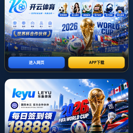
博洛尼亚近期状态有所起伏。在过去五场比赛中，该队取得了两胜
两平一负的成绩，展现了一定的抗压能力。**该球队的进攻端由阿瑙
托维奇领衔，具备强大的得分能力**。防守方面，博洛尼亚在主场的
表现尤为出色，过去三场意甲主场比赛仅失两球，这无疑是他们面
对蒙扎时最大的信心来源。
**蒙扎的逆袭之旅**
作为意甲新贵，蒙扎本赛季表现不俗。他们在开季阶段的持续上升
势头令人刮目相看。在过去五场比赛中，蒙扎赢下了三场，其中包
括对阵实力强劲的对手，展现了球队的韧性和战术变化潜力。**球队
的核心球员、巴洛特利的发挥是蒙扎能否继续攀升的关键**。他的状
态直接影响比赛走势，因此，他的一举一动都备受关注。