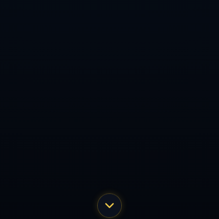
网站首页
公司简介
产品中心
新闻中心
联系我们
kaiyun体育
地址：天津市市辖区东丽区航空新城
邮箱： admin@qw-kysports.com
电话： 0769-7917076
传真： 18561293658
Copyright 2024
开云官方网站_KAIYUN SPORTS -开云网页
All Rights by
kaiyun体育