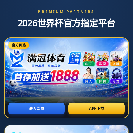
MENU
又一位球星将换队？高管称灰熊今夏或
交易莫兰特 火箭是潜在下家.
发布时间：2026-01-17T12:31:22+08:00 内容来源：kaiyun
体育
**又一位球星将换队？** 近年来，NBA的交易市场不断充满各种惊奇
和不确定性，让篮球迷们既期盼又担忧。如今，关于孟菲斯灰熊队
的明星控卫贾·莫兰特的潜在交易传闻再次掀起了波澜。据业内知名
高管透露，*今夏灰熊或许会考虑交易莫兰特*，而**休斯顿火箭队**
可能成为他的下家。这一消息无疑在联盟中引发了热议和猜测。