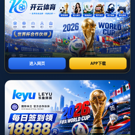
**莫兰特与灰熊队的现状**
贾·莫兰特，这位在2019年选秀中被灰熊队选中的控球后卫，凭借其
闪电速度和精湛技术迅速成为联盟中的耀眼新星。上个赛季，他在
场均得分和助攻方面都取得了显著提升，成为灰熊队不可或缺的核
心。然而，随着球队的发展和战术的调整，*灰熊似乎在重新审视球
队的长期规划*。在这样的背景下，关于莫兰特交易的讨论自然浮出
水面。