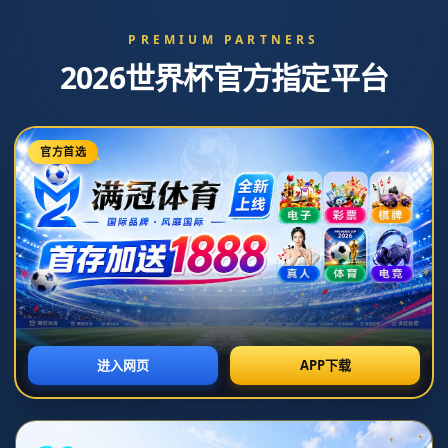
MENU
前曼聯隊長遭清洗！曝馬奎爾3000萬鎊
轉會西漢姆聯！.
发布时间：2026-01-17T12:31:22+08:00 内容来源：kaiyun
体育
近年来，英超转会市场频频出现令人瞩目的交易，而**马奎尔**作为
曾经的曼联队长，他的转会动态一直备受球迷关注。根据最新报
道，马奎尔即将以**3000万镑**的价格加盟西汉姆联，这一消息不仅
震惊了许多粉丝，也为转会市场增添了一抹亮色。今天，我们将深
入探讨这笔交易的背景、原因以及它可能对两家俱乐部产生的影
响。
首先，让我们回顾一下马奎尔在曼联的经历。从2019年以8000万镑
的高价加盟曼联以来，他一直是球队后防线的重要一员。**然而，在