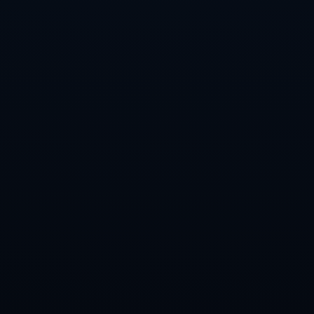
上一篇：意甲第5輪AC米蘭2-0威尼斯 特奧傳射建功迪亞斯破門.
下一篇： 考察新人、查漏补缺、强化体能 国足新年集训备战世预赛
决战.
返回
网站首页
公司简介