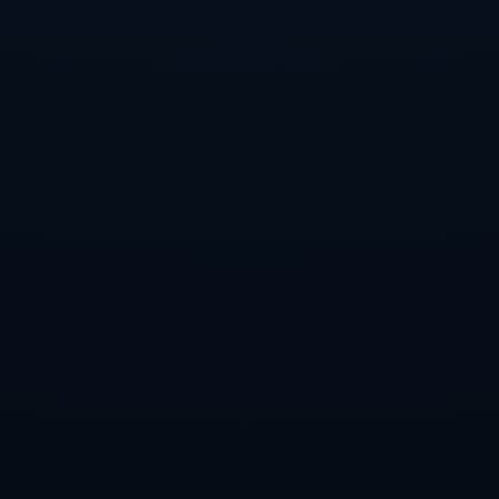
最后，虽然马奎尔的转会尚未正式官宣，但这笔交易的传闻已经在
球迷和媒体中掀起了波澜。*无论最终结果如何，这都将是西汉姆联
和曼联未来发展中不可忽视的一笔交易*。希望两家俱乐部都能从中
获益，而马奎尔也能在新的旅程中重新焕发出自己的光芒。转会市
场瞬息万变，而这次交易的影响或许会在未来多个赛季中持续显
现。