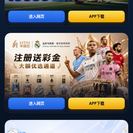
接下来，分析马奎尔转会到西汉姆联的动机。对于西汉姆联来说，
签下这样一位经验丰富的中后卫无疑是提升球队防守实力的良机。**
西汉姆联一直在寻求稳定的后防组合，而马奎尔的加入可以为他们
提供丰富的英超比赛经验和领袖才能**。此外，马奎尔的加盟也能为
西汉姆联的年轻球员树立榜样，帮助他们在英超竞争中更快成长。