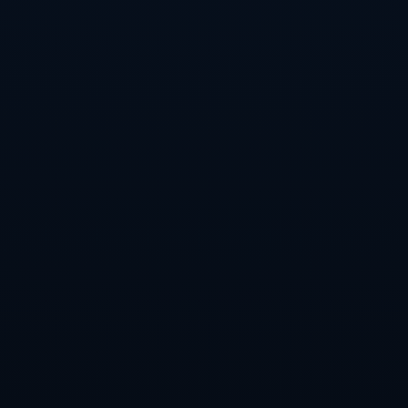
**金顺凱的自我提升哲学**
金顺凱一直倡导“_不断突破自我界限_”的训练哲学。他通过设定一个
个小目标，不断挑战自己的极限，在达成目标后又设立新的目标。
正是这种持续的自我挑战和不懈追求卓越的精神，让他在短时间内
取得了明显的进步。