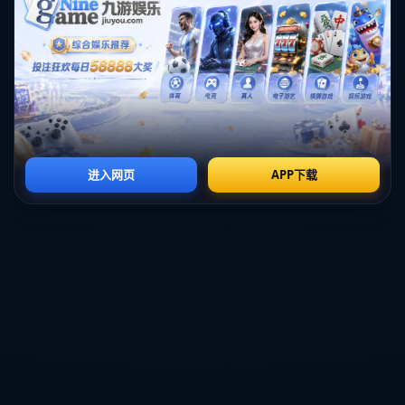
**比赛走势及预测**
结合以上分析，我们不难预测，这场比赛可能会以悉尼FC的控球和
主导地位开场。不过，布里斯班的防守反击策略若能成功实施，也
可能带来意外的效果。因此，这场比赛的推荐可以考虑下注在悉尼
FC胜，但也不排除选择双方都能取得进球的选项。