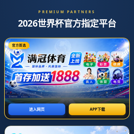
MENU
【原创】明天竞彩足球预测推荐：周六
002澳超-悉尼FCVS布里斯班.
发布时间：2026-01-17T12:31:22+08:00 内容来源：kaiyun
体育
**前言**
在即将到来的周六，足球迷们无疑将目光集中在澳大利亚足球超级
联赛的焦点之战上——悉尼FC主场迎战布里斯班狮吼队。这场比赛
不仅是两队实力的较量，更是新赛季开始后的一个重要节点。因
此，针对这场比赛的预测和推荐成为了当前热门的讨论话题。