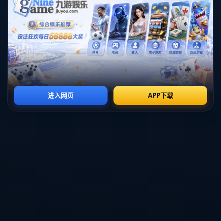
移，以求在反击中打乱沙特队的后防阵型。
### **经典案例：防守反击策略屡见奇效**
防守反击并非是“弃攻保守”的代名词，历史上很多球队通过这一策略
逆转强敌。以2016年欧锦赛为例，葡萄牙队在对阵强敌时屡次尝试
实施541防守反击战术，最终捧得冠军奖杯。葡萄牙当时的战术核心
是利用中场的控球与精准的反击找到空档，而锋线球员则专注一击
致命。