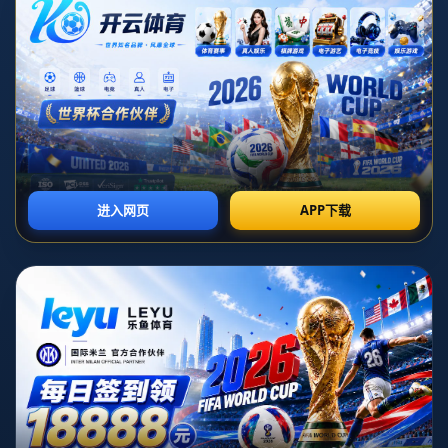
沙特U20历来以技术流和控球能力见长，其快速传导球和敏锐的前场
配合让对手防不胜防。数据显示，在过去的6场比赛中，沙特U20平
均控球率高达62%，并以此为基础频繁创造进攻威胁。
对比之下，中国U20国足在技术储备和身体对抗上略显不足。因此，
主教练决定“以弱守强”，通过严密的**541防守体系**限制对手空间，
伺机利用反击寻找得分机会。**“防守反击”不仅是明智之选，更是一
场与时间赛跑的智慧较量。**