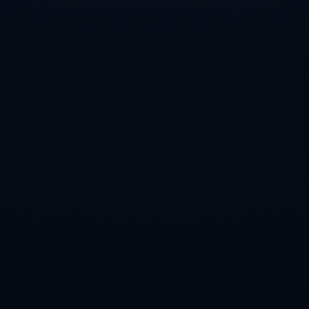
**结语**
通过本场比赛，AC米兰展示了其强大的团队实力与球员的**卓越个
人能力**。凱西的梅开二度和特奧的精彩进球不仅成为比赛的亮点，
也证明了球队在欧洲赛场保持竞争力的信心。期待AC米兰在接下来
的比赛中继续保持这种势头，争取更佳战绩。
上一篇：AI評選全球最大10家俱樂部：利物浦第五，槍手未入選！.
下一篇： 拉姆斯代爾的競爭來了！大衛·拉亞總價3000萬鎊轉會加
盟阿森納.
返回
网站首页
公司简介