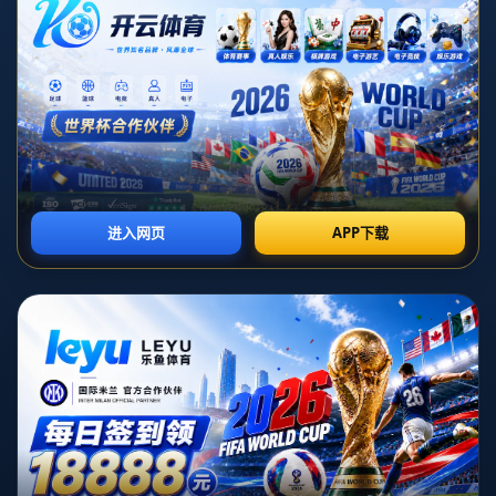
**精彩开局与关键球员**
比赛一开始，**AC米兰**便展现出强大的进攻欲望。仅仅开场几分
钟，凱西便攻入一球，为米兰队奠定了早期的领先优势。他在比赛
中的表现无疑是亮点，凭借其出色的跑动能力和敏锐的门前嗅觉，**
凱西**在上半场尾声再度破门，完成了梅开二度。
而**特奧•埃尔南德斯**的表现同样不容忽视。在下半场，他以一记精
彩绝伦的远射为球队攻入第三球，将比分拉开，进一步鼓舞了球队
的士气。
**战术分析与团队配合**