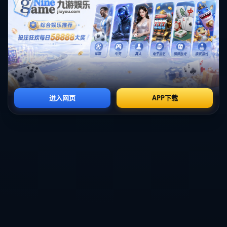
在整场比赛中，AC米兰保持了较高的控球率。这一数据不仅限制了
恩波利的进攻机会，也帮助米兰在多次进攻中创造了良机。通过中
场球员的出色传控，**AC米兰**能够在**关键区域**不断施压，加速
了比赛的节奏。
**年轻球员的崭露头角**
值得一提的是，米兰的年轻球员在比赛中的表现同样亮眼。他们不
但为球队的未来带来无限希望，还为球队的胜利贡献了力量。球队
在提拔年轻潜力股方面的成功策略，使米兰在补充新鲜血液的同
时，也确保了球队的竞争力。