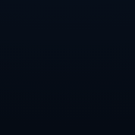
省级专业选手的互动环节。通过这种形式，不仅让选手们有机会汲取技术
局的支持。近年来，甘肃省在推广乒乓球运动方面投入了大量资源，从校
些偏远地区的孩子也通过比赛展示了自己的天赋，延续了全民参与体育的
赛，不仅是技术与意志的较量，更是对甘肃省体育未来发展道路的展望。这
的精彩！*
训班招生啦.
是到了联赛冲刺阶段.