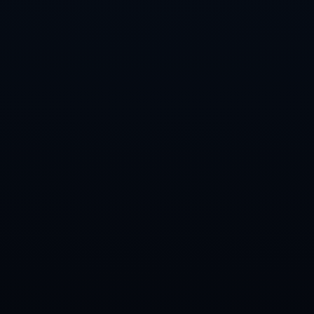
kaiyun体育
地址：天津市市辖区东丽
闻中心
联系我们
邮箱： admin@qw-kyspor
电话： 0769-7917076
传真： 18561293658
网页
All Rights by
kaiyun体育
友情链接：
kaiyun体育