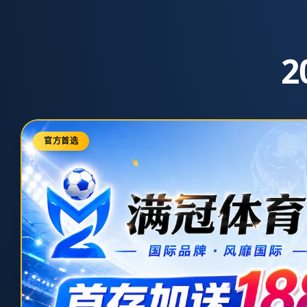
首页
公司简介
产品中心