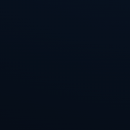
本届比赛在传承传统赛事风格的同时，也融入了许多创