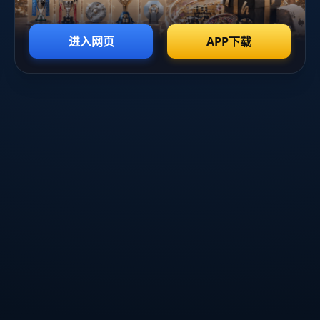
子单打、女子单打、团体赛等。U系列的赛制设计不仅让选手全面展示个
激烈角逐。
的削球与迅猛的拉球一举摘得冠军。他在小组赛中曾遭遇劲敌，但凭借冷
如何承受压力并从失败中成长。这种竞技精神正是青少年参赛过程中最宝