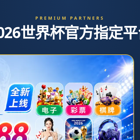
新闻资讯
联系我们
新闻中心
NEWS