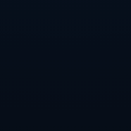
可能是一次重建的契機。球迷們不禁記起，他在過去的挫折中展現出的韌
季中，他曾經因傷病錯過多場重要比賽，但在決賽中奉獻了金子般的頭球
做恢復計畫。他需要的不僅是**身體的重建**，更是心理的調適。對許
·德布勞內就曾在多次受傷後通過心理輔導重建自信，最終回歸巔峰狀態。
們的支持與期待從未減弱。隨著醫療科技的進步和職業運動康復手段的不
中場休息。