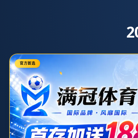
首页
公司简介
产品中心