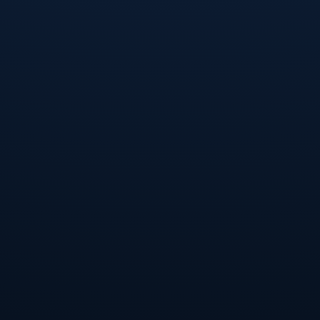
為球場上的主要進攻手段之一，**爆發力強、突破能力出眾**，在比賽
前在**2018年的世界杯期間，德國國腳穆斯塔菲也曾因肌肉撕裂而被
生涯中揮之不去的陰影。事實上，這並非他第一次遭受傷病困擾。他此前在
的生涯發展，也引發外界對他身體素質的擔憂。