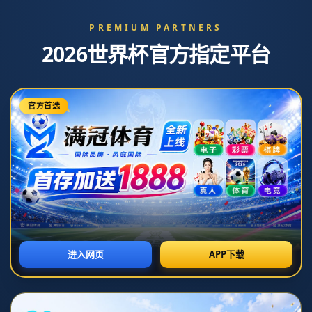
MENU
近10场24分！拉涅利：罗马球队氛围无
与伦比 苏莱是罗马的未来.
发布时间：2026-01-17T12:31:22+08:00 内容来源：kaiyun
体育
**近10场24分！拉涅利：罗马球队氛围无与伦比 苏莱是罗马的未来
**
在近10场比赛中，罗马取得了24分的惊人战绩，这一成绩不仅让球
迷们欣喜若狂，更让教练拉涅利对球队的未来充满信心。拉涅利在
一次采访中提到，**“罗马球队氛围无与伦比”，** 而新星苏莱也被他
誉为“罗马的未来”。本文将探讨罗马球队氛围和苏莱在球队中的重要
性。