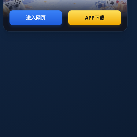
牌武器。這種全面的得分手段，使得他在場上幾乎無法被完
隊創造更多得分機會。
去總會遇到有的控衛只是堅持單打，讓內線陷入防守壓力
時機，這樣我就可以專注於我的防守和籃板，不用再擔心得