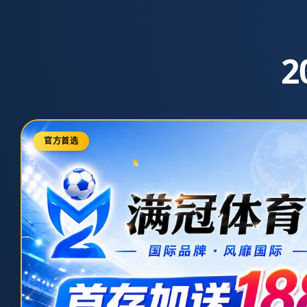
首页
公司简介
产品中心