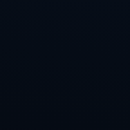
---
### **實例分析：哈登在助力內線球員方面的成功案例**