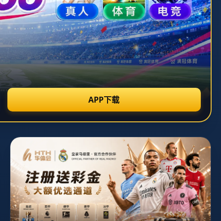
茨稱哈登為歷史最佳球員之一 與他一起打球感覺
发布时间：2026-01-17T12:31:22+08:00 内容来源：kaiyun体育
松**
往往能令球迷重新審視某些超級巨星的價值。近日，洛杉磯快船隊的中鋒伊
，並表示與哈登共同作戰讓自己感到“輕松”。祖巴茨這一番話，既是對哈
藉其超凡的得分能力和無解的控球技巧，贏得了無數的讚譽。自從他在火
力壓群雄斬獲MVP（最有價值球員），更是鞏固了他作為頂級球星的形象。