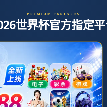
新闻资讯
联系我们
新闻中心
NEWS