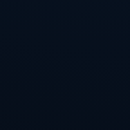
這句話透露了哈登的**高效場上作用**：他不僅是名
升至少10％。這對於祖巴茨這種類型的禁區玩家來說，