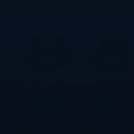
頂級得分手，同時還是一位強大的場上指揮官，能將隊友的角色最大化。根
無疑是一大利好。