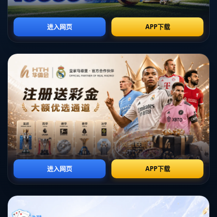
影响了战局，更展现了他细致入微的战术执行能力。而在比赛的后
期，Creme判断形势果断选择保留技能，耐心寻找最佳的切入时
机，最终为BLG获得了决定性的胜利。
**数据背后的秘密**
从数据分析上观察，Creme的**4/1/3**战绩虽不是以大杀四方而著
称，但他的参团率和KDA（死亡/击杀/助攻比值）却是决定BLG成败
的重要指标。他在团战中承担了大量的伤害并通过每一次精准的控
制技能，为队友创造了理想的输出环境。这种稳健的战斗风格和即
兴发挥尤为值得称道。
**粉丝反响与网友评论**
比赛结束后，Creme的表现引发了粉丝与电竞爱好者的广泛讨论。
不少**网民**在论坛上纷纷留言称赞，认为他是BLG战队的“定海神
针”。正是他这样的表现，让粉丝们对BLG在本赛季的表现充满了期
待。更有不少**流言板**专题讨论Creme的阿狸打法，成为了选手如
何通过英雄特性与团队协作取得胜利的经典案例。
通过上述分析，我们不难看出，Creme在对阵TES第三局中的卓越
表现，离不开他对于游戏的深刻理解和迅速应变的能力。这场比赛
不仅展示了电子竞技的魅力，也让我们看到了**英雄联盟**中无穷无