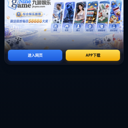
尽的可能性。
上一篇：基耶利尼訓練身穿主力背心 戰比利時將回歸首發.
下一篇： 國際足聯普斯卡什獎：奧列克西倒鉤得殊榮！.
返回