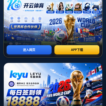
**比赛背景和选手表现**
在LPL这个高水平的联盟中，Creme一直以他的灵活性和创造力为
称，他总能在关键时刻利用阿狸的机动性撕裂敌方阵型。**阿狸**，
作为一名以高机动性和爆发输出著称的中单法师英雄，若能在高手
的手中得当运用，绝对可以成为砍瓜切菜般的存在。在这场比赛
中，Creme的阿狸不仅在对线期压制住了对手，更在小规模团战中
频频亮出高光表现。
**战术分析**
值得注意的是，这次比赛中的**战术安排**精巧且富有变化。BLG显
然对TES的风格做了深刻的研究。他们利用阿狸强大的机动性和灵
活性，在游走支援方面发挥得淋漓尽致。Creme不仅通过阿狸的瞬
间爆发打出大量伤害，还多次依靠灵巧的走位避开了TES的致命技
能。这也解释了他为何能取得**4/1/3**的出色战绩。
**关键时刻与决策**
在比赛的关键时刻，Creme对自身输出和生存能力的良好决策起到
了决定性作用。在中期的一波关键团战中，他果断选择切入后排输
出，以迅雷不及掩耳之势秒掉了TES的后排核心输出，这不仅直接