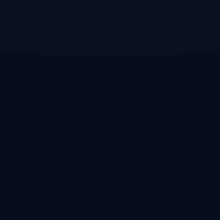
对球迷来说，过程固然重要，但最终的结果无疑是其情感投入的落
脚点。支持一支球队的球迷并不总是期待每场比赛都能展现华丽的
进攻，他们更在乎的，是**在关键时刻球队能站出来夺得胜利**。
曼彻斯特联队有句著名的口号：“结果不是一切，但在某些时刻，它
是唯一的一切。” 回顾曼联的“诺坎普奇迹”——1999年欧冠决赛对阵
拜仁慕尼黑，当时曼联通过补时阶段的两个角球反超比分。这场比
赛的绝杀过程中不足3分钟，但它的重要性却远胜于此前90分钟所有
巧妙的战术安排或传球配合。这样的奇迹再次证明，在**结果导向的
足球世界里，胜利赋予了一切意义**。
### **投入巨大，胜利才是回报**
当我们讨论结果的重要性时，俱乐部和球员的投入更为直观地解释
了这背后的逻辑。在现代足球中，金钱、资源和时间的消耗越来越
巨大。一场顶级赛事不仅涉及数百万欧元的转播费用、广告赞助，
还牵动着无数人的利益链条。一旦结果不如预期，无论过程再美，
失败都可能带来毁灭性的打击。因此，作为这场经济和情感的赌
注，胜利成为每一支球队无法妥协的目标。
例如，巴黎圣日耳曼在内马尔和姆巴佩引入上的巨额投入自然表明
了对欧冠冠军的无限渴求。然而，即便球队在比赛中展现出了诸多