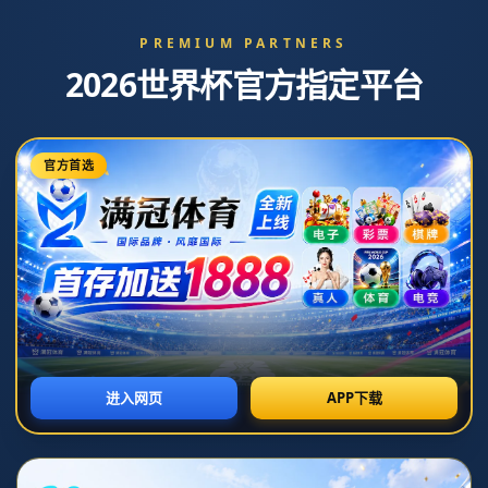
MENU
只要能赢就好，足球比赛最重要的是结
果.
发布时间：2026-01-17T12:31:22+08:00 内容来源：kaiyun
体育
**只要能赢就好，足球比赛最重要的是结果**
在每一次精彩绝伦的足球比赛中，我们看到的不仅是球员之间的竞
争，更是对结果的一场角逐。**“只要能赢就好，足球比赛最重要的
是结果”**这句话虽然简单，却深刻地反映了竞技体育尤其是足球比
赛的核心本质——胜者为王，结果至上。那么，为什么在足球这项
“美丽的游戏”中，结果会显得如此重要？让我们一起深挖其中的原
因，并探讨这一观点在历史和现实中的体现。