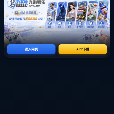
### **梅西歸隊將帶來什麼改變？**
如果梅西真的顺利回归，我们不难展望这位传奇球星可能带来的改
变：
1. **重振士气与续写荣耀**
巴萨近年来战绩起伏不定，年轻球员的成长固然值得期待，但核心
领袖的缺失却显而易见。梅西的归队无疑将再次巩固球队的精神领
袖地位，为诺坎普注入新的**胜利渴望**。
2. **榜样力量激发“新黄金一代”**
巴萨正在培育新的“拉马西亚产品”，如佩德里、加维、法蒂等新星翘
楚。而**“梅西领衔+新星崛起”**的组合能够为巴萨事件性回归欧冠冠
军争夺战提供独特助力，同时激发球队上下的整体能力。
3. **商业价值重估**