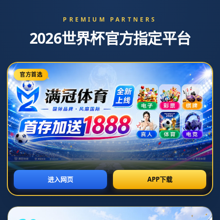
MENU
巴薩主席透露梅西歸隊曙光！初步合同
年薪1200萬歐！.
发布时间：2026-01-17T12:31:22+08:00 内容来源：kaiyun
体育
**巴薩主席透露梅西歸隊曙光！初步合同年薪1200萬歐！**