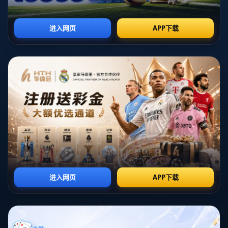
的伏笔。他坚信巴萨的复兴离不开梅西的力量，并正在努力创造条
件与这位传奇球员重新牵手。
### **初步合同出炉！1200萬歐年薪回歸家園**
根据最新的爆料消息，巴萨已为梅西复出设计了*初步的合同框架*，
其中*年薪可能下调至1200萬歐*，与他目前在巴黎的薪资相比较
低。然而，这种薪资安排并非简单出于经济因素，也展现了梅西愿
意为了巴萨的复兴而做出个人牺牲的一面。
对此，不少球评专家分析认为，这种“低年薪模式”是巴萨当前谨慎财
务策略的最佳体现。2021年以来，由于欧足联财政公平法案的严格
约束，巴萨不得不抛售球员以降低成本。在这样的前提下，为梅西
量身定制的合同比起之前动辄数千万欧的薪资，显得更实际，也更
有操作性。