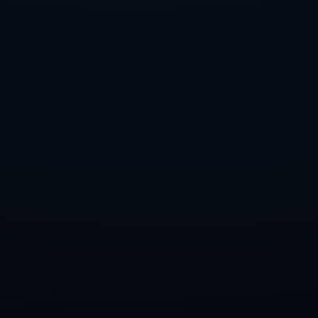
涯后期，仍然能够增加俱乐部收益，同时提升球队竞争力。如今，
巴萨显然正尝试复制并优化这一成功模式，将“偶像回归”转化为一种
长远发展的契机。
**梅西歸隊曙光已現，但未来仍有变数。**这次合作能否成功最依赖
于巴萨与拉波尔塔团队的周密计划和全局把握。然而可以确定的
是，无论梅西最后选择何去何从，他与巴萨之间的羁绊将永远不
变，且深深镌刻在绿茵场上的每一分拼搏与奇迹之中。
上一篇：小孩哥告状说“加纳乔不给我签名”，阿莫林：回去我收拾他
22亮37回复.
下一篇： 霍伊倫：拉什福德是世界級球員 我很喜歡和他搭檔.
返回
网站首页