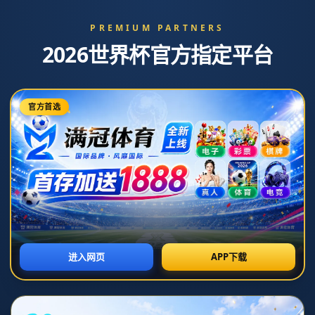
MENU
亞冠二︱東方負廣島三箭 18歲吳宇曦
再成焦點 妙絕金球破門.
发布时间：2026-01-17T12:31:22+08:00 内容来源：kaiyun
体育
在亚洲冠军联赛的激烈对决中，东方向强大的广岛三箭发起挑战，
然而最终未能如愿。而比赛中最大的亮点之一，莫过于年仅18岁的
吴宇曦，他以一记精彩的金球打破沉寂，成为赛场焦点。这场比赛
不仅展示了东方式内在的潜力，同时也标志着吴宇曦在足球生涯的
关键一刻。**通过这场较量，不难看出吴宇曦已然成为亚洲足球的新
星，其对球场的影响力已超出同龄人。**
**吴宇曦之所以备受瞩目，**其成长历程和在比赛中的表现是关键。
自少年时期起，吴宇曦就展现出与众不同的球技和领悟能力。他在