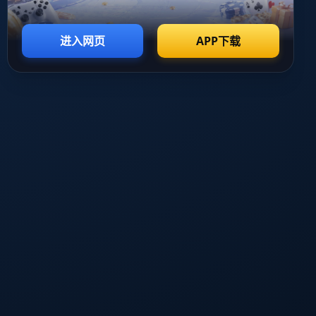
2分，但却也交出了7次失误的"答卷"，并因6次犯规提前
队灵活多变的进攻时犯了不少错，但这仅仅是年轻球员成长
成为了联盟顶级中锋。这表明，**杨瀚森仍然有巨大的成
卡位与内线终结。这样的潜质也是未来能否成为中国男篮