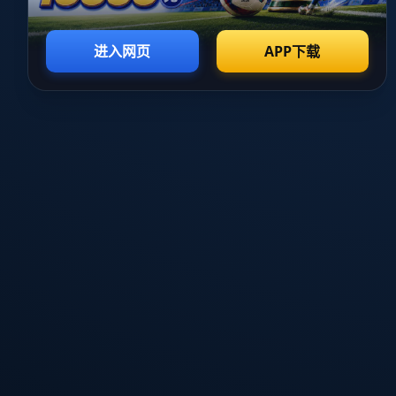
**杨瀚森的表现无疑成为了焦点**。作为本次比赛中最
离场。这一数据看似尴尬，但也暴露了一些可喜的特点
首先，**杨瀚森拥有顶级的身体条件**，尤其是在篮
中的常见现象。对比前几年进入NBA的法国球员鲁迪·
长空间**。
需要指出的是，杨瀚森的比赛心态也值得称道。他在比
中流砥柱的关键。