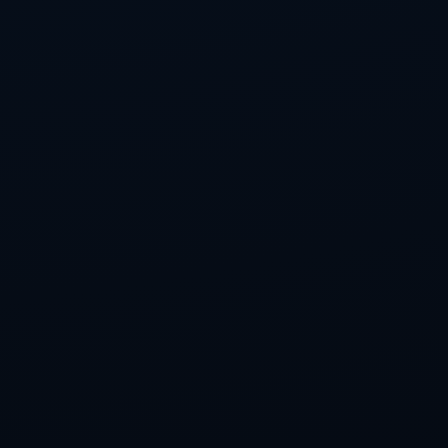
转换得分的机会。这不仅是技术层面的问题，也反映了球员
防守漏洞。
行战术，这直接影响了比赛的走势。
暴露了不足，但他们也展示出了改变的可能性。这才是夏
是这场比赛的缩影，又可能成为未来的希望**。通过这样