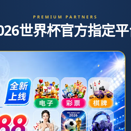
新闻资讯
联系我们
新闻中心
NEWS