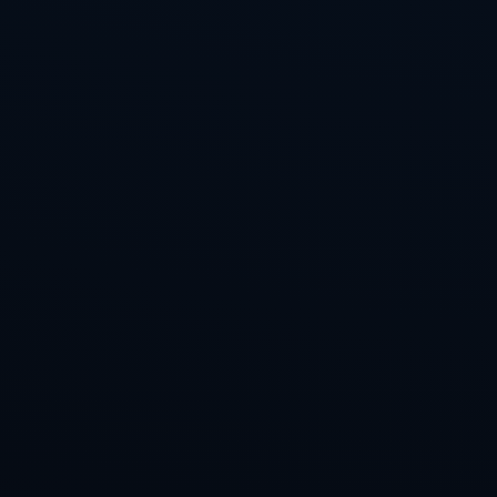
尽管杨瀚森的表现成为关注焦点，团队整体的表现同样不
在高对抗环境下的压力处理不够到位。从比赛录像中很
**防守端犯规过多**也是值得改进的一大问题。全队
### **以赛代练：年轻化阵容的未来展望**
从长远来看，这场失利绝非不可接受的失败，反而是中国
季联赛的真正意义所在。杨瀚森等年轻球员的锻炼与成
### **总结：成长的代价值得付出**
尽管在此次比赛中中国男篮未能获胜，但对于一支**年轻