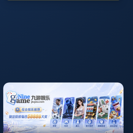
.
国队未能取得胜利，但比赛中的亮点和需要改进的地方同样
次值得反思和学习的实战经历。
际化水平的一次检验。从比赛过程来看，中国男篮整体实力
但关键是发现问题并寻找解决方案，而不是纯粹追求胜