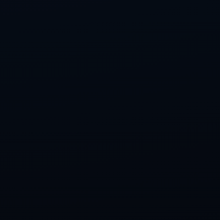
返回
关注我们
区航空新城
ts.com