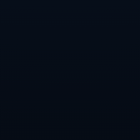
容忽视。中国男篮在**失误数**上明显高于黄蜂队，给对手送出了众多
明显可以看到，黄蜂队利用快速的传导和空切，多次让中国队后卫线暴露
不仅有多名球员早早进入犯规困境，甚至在比赛末段因犯规过多无法有效执
男篮践行"以赛代练"的重要一步。尽管目前的年轻阵容在国际化对抗中
长，才是中国男篮未来更高发展的希望。
化的球队**来说，这更像是成长的代价。杨瀚森的表现亦是如此，**他既