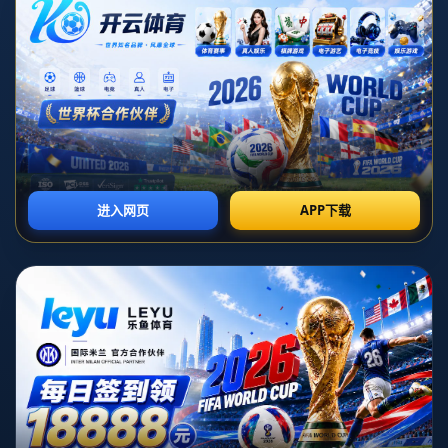
在過去的比賽中，比埃拉憑藉精湛的腳下技術和極強的視野，在進
攻環節中扮演了重要角色。他不僅能夠通過**準確的傳球撕破對手防
線**，還總是以出其不意的跑位為國安創造致命機會。因此，當他因
傷缺陣後，國安的中場組織能力顯得相對不足，並多次受困於對手
的高壓逼搶。
**數據說話：**比埃拉過去一個賽季的直接參與進球率超過40%，成
為國安進攻端當之無愧的靈魂人物。而值得注意的是，他的控球與
轉換能力也為國安形成有效防守做出了巨大貢獻，幫助球隊多次在
逆境中翻盤。此次面對實力不俗的首爾FC，他的全面性無疑將進一
步助力國安穩定局面並掌控比賽節奏。