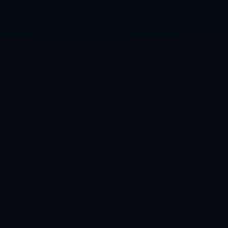
上一篇：名記：切爾西不穩定的表現是正常的，我們不能把失利歸
為恥辱.
下一篇： 【原创】竞彩足球免费推荐预测：周二014英超 诺丁汉VS
利物浦.
返回
网站首页
公司简介
产品中心
新闻中心
联系我们