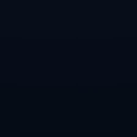
能複製類似的表現，國安完全有能力再現當年的榮光。
### **總結**
面對首爾FC這場關鍵亞冠對決，北京國安迎來了**比埃拉復出**的重
大利好。他的回歸不僅體現了技術層面的重大補充，還帶來了心理
層面的雙重優勢。相信在他的領銜下，國安有很大機會順利拿下三
分，繼續書寫中國球隊在亞冠賽場上的輝煌篇章。