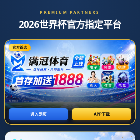
MENU
國安迎利好比埃拉傷愈復出 亞冠戰首爾
勢拿三分.
发布时间：2026-01-17T12:31:22+08:00 内容来源：kaiyun
体育
**國安迎利好！比埃拉傷愈復出，亞冠戰首爾勢在必得三分**
在中國足球圈的熱門話題之一，北京國安的比埃拉，這位技術出
色、攻防兼備的西班牙中場終於在傷癒後準備復出了。這對於即將
來臨的亞冠聯賽與首爾FC的強強對話無疑是一個巨大的好消息。作
為國安的中場核心，他的回歸不僅提升了球隊的整體戰術性，而且
也極大地增強了球迷對國安在這場比賽中全取三分的信心。
### **比埃拉的重要性凸顯球隊核心價值**