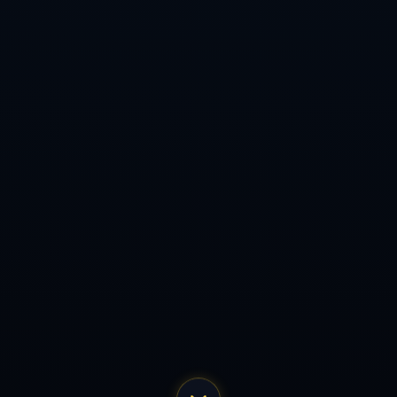
返回
网站首页
公司简介
产品中心
新闻中心
联系我们
kaiyun体育
地址：天津市市辖区东丽区航空新城
邮箱： admin@qw-kysports.com
电话： 0769-7917076
传真： 18561293658