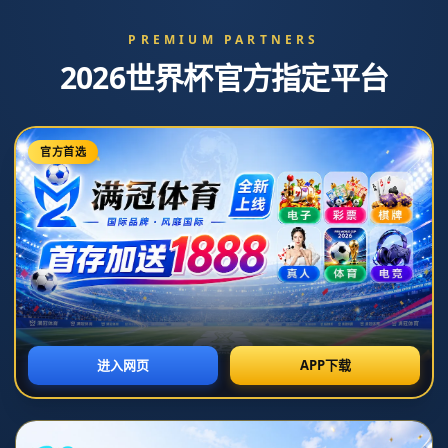
MENU
菲爾米諾接受減薪願望留隊但未獲利物
浦青睞.
发布时间：2026-01-17T12:31:22+08:00 内容来源：kaiyun
体育
**菲爾米諾：降薪願留隊的誠意，為何未能打動利物浦？**
在足球世界中，俱樂部與球員之間的博弈經常牽動著球迷的心。**菲
爾米諾**，這名曾在球場上屢屢創造佳績的巴西球星，面對合約即將
到期的現實，向利物浦表達了降薪留隊的意願。然而，這樣的誠意
卻未能換來紅軍的親睞，讓人不禁思考這背後的原因。
*一、菲爾米諾的獻身精神與球隊價值觀*