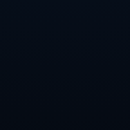
从两队的整体表现和历史对决中不难看出，本场比赛的胜负很可能
取决于谁能在关键时刻制造**比赛转折**。恩波利如果能在中场占据
主动，将为锋线提供更多的进攻机会。而莱切若控制住中场节奏，
抓住恩波利防线的漏洞，将有很大可能反客为主。
**预测与建议**
综合以上分析，恩波利的**胜率略高**，尤其是在主场有更大胜算。
但考虑到莱切的攻击力，本场比赛也不排除双方打成**平局**的可
能。因此，本次足彩推荐中，可考虑的选项为恩波利**胜**或**平**。
在投注的世界中，没有绝对的赢家，只有不断学习和总结的过程。
希望这篇分析能为广大足彩爱好者提供有价值的参考，并祝愿各位
朋友在这场恩波利对阵莱切的比赛中旗开得胜。
上一篇：歐聯杯16強首回合曼聯4-1皇家貝蒂斯 曼聯連破門皇家貝
蒂斯無從反抗.
下一篇： 不惜開50萬英鎊周薪肥約！曼城準備續約哈蘭德！.