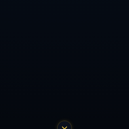
返回
网站首页
公司简介
产品中心
新闻中心
联系我们
kaiyun体育
地址：天津市市辖区东丽区航空新城
邮箱： admin@qw-kysports.com
电话： 0769-7917076
传真： 18561293658